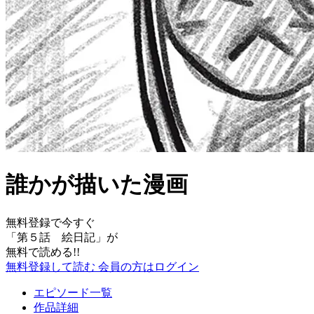
誰かが描いた漫画
無料登録で今すぐ
「
第５話 絵日記
」が
無料で読める!!
無料登録して読む
会員の方はログイン
エピソード一覧
作品詳細