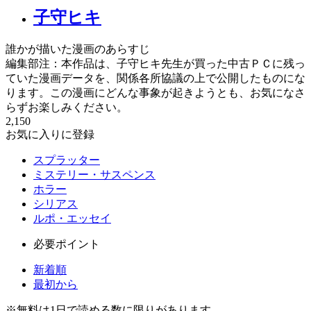
子守ヒキ
誰かが描いた漫画のあらすじ
編集部注：本作品は、子守ヒキ先生が買った中古ＰＣに残っ
ていた漫画データを、関係各所協議の上で公開したものにな
ります。この漫画にどんな事象が起きようとも、お気になさ
らずお楽しみください。
2,150
お気に入りに登録
スプラッター
ミステリー・サスペンス
ホラー
シリアス
ルポ・エッセイ
必要ポイント
新着順
最初から
※
無料
は1日で読める数に限りがあります。