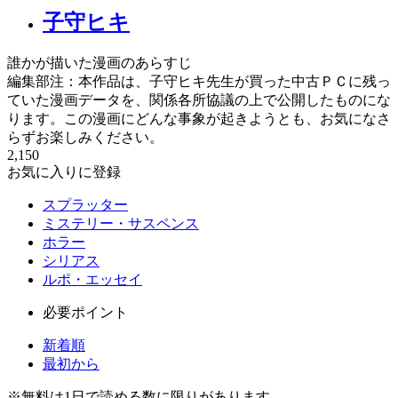
子守ヒキ
誰かが描いた漫画のあらすじ
編集部注：本作品は、子守ヒキ先生が買った中古ＰＣに残っ
ていた漫画データを、関係各所協議の上で公開したものにな
ります。この漫画にどんな事象が起きようとも、お気になさ
らずお楽しみください。
2,150
お気に入りに登録
スプラッター
ミステリー・サスペンス
ホラー
シリアス
ルポ・エッセイ
必要ポイント
新着順
最初から
※
無料
は1日で読める数に限りがあります。