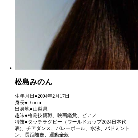
松島みのん
生年月日●2004年2月17日
身長●165cm
出身地●山梨県
趣味●格闘技観戦、映画鑑賞、ピアノ
特技●タッチラグビー（ワールドカップ2024日本代
表)、チアダンス、バレーボール、水泳、バドミント
ン、長距離走、運動全般