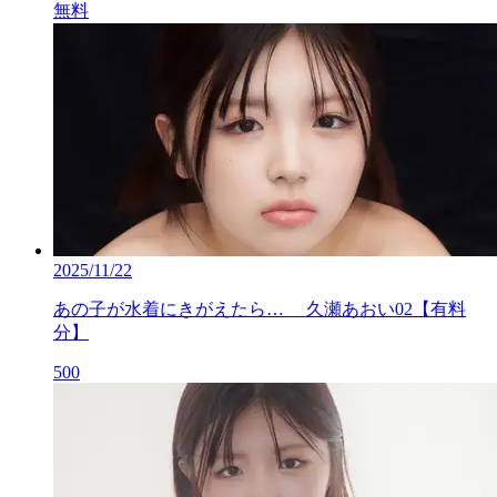
無料
2025/11/22
あの子が水着にきがえたら… 久瀬あおい02【有料
分】
500