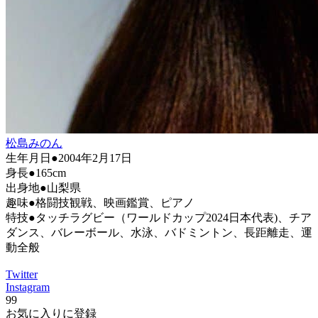
松島みのん
生年月日●2004年2月17日
身長●165cm
出身地●山梨県
趣味●格闘技観戦、映画鑑賞、ピアノ
特技●タッチラグビー（ワールドカップ2024日本代表)、チア
ダンス、バレーボール、水泳、バドミントン、長距離走、運
動全般
Twitter
Instagram
99
お気に入りに登録