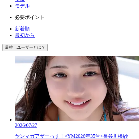
モデル
必要ポイント
新着順
最初から
最推しユーザーとは？
2026/07/27
ヤンマガアザーっす！<YM2026年35号>長谷川楼紗