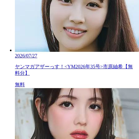
2026/07/27
ヤンマガアザーっす！<YM2026年35号>市原紬希【無
料分】
無料