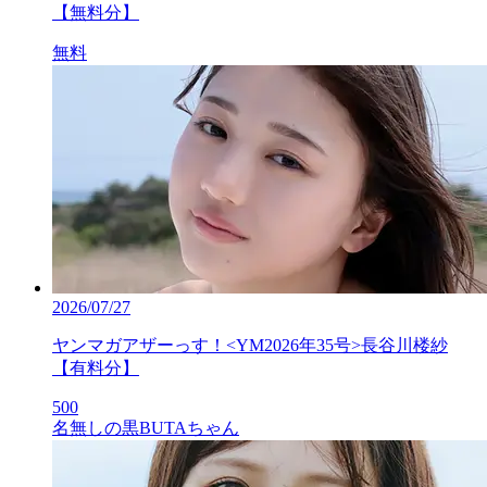
【無料分】
無料
2026/07/27
ヤンマガアザーっす！<YM2026年35号>長谷川楼紗
【有料分】
500
名無しの黒BUTAちゃん