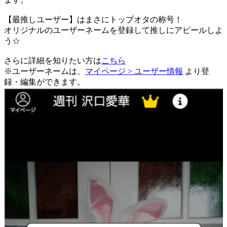
【最推しユーザー】はまさにトップオタの称号！
オリジナルのユーザーネームを登録して推しにアピールしよ
う☆
さらに詳細を知りたい方は
こちら
※ユーザーネームは、
マイページ > ユーザー情報
より登
録・編集ができます。