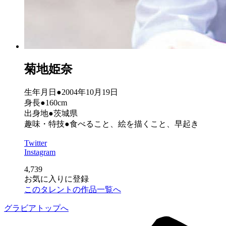
菊地姫奈
生年月日●2004年10月19日
身長●160cm
出身地●茨城県
趣味・特技●食べること、絵を描くこと、早起き
Twitter
Instagram
4,739
お気に入りに登録
このタレントの作品一覧へ
グラビアトップへ