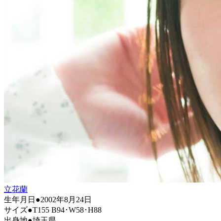
立花蘭
生年月日●2002年8月24日
サイズ●T155 B94･W58･H88
出身地●埼玉県