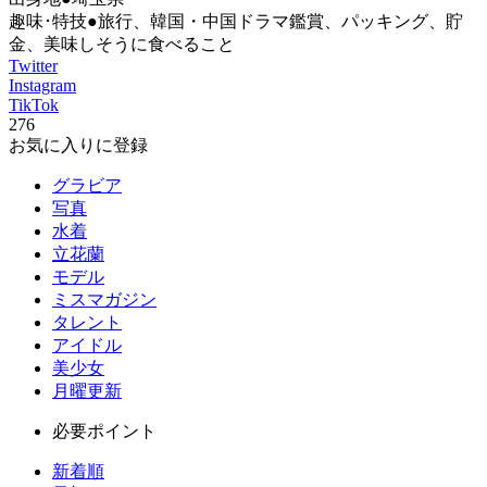
趣味･特技●旅行、韓国・中国ドラマ鑑賞、パッキング、貯
金、美味しそうに食べること
Twitter
Instagram
TikTok
276
お気に入りに登録
グラビア
写真
水着
立花蘭
モデル
ミスマガジン
タレント
アイドル
美少女
月曜更新
必要ポイント
新着順