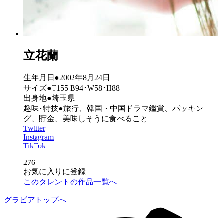
立花蘭
生年月日●2002年8月24日
サイズ●T155 B94･W58･H88
出身地●埼玉県
趣味･特技●旅行、韓国・中国ドラマ鑑賞、パッキン
グ、貯金、美味しそうに食べること
Twitter
Instagram
TikTok
276
お気に入りに登録
このタレントの作品一覧へ
グラビアトップへ