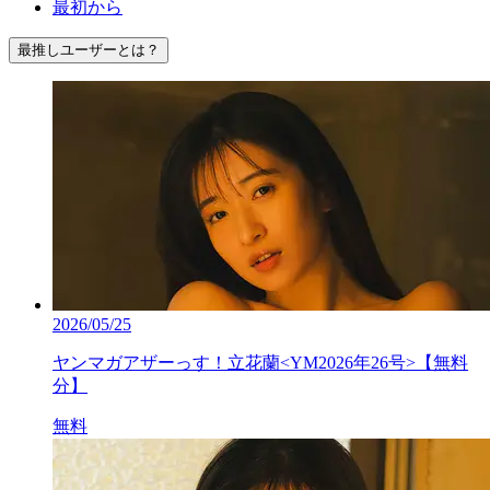
最初から
最推しユーザーとは？
2026/05/25
ヤンマガアザーっす！立花蘭<YM2026年26号>【無料
分】
無料