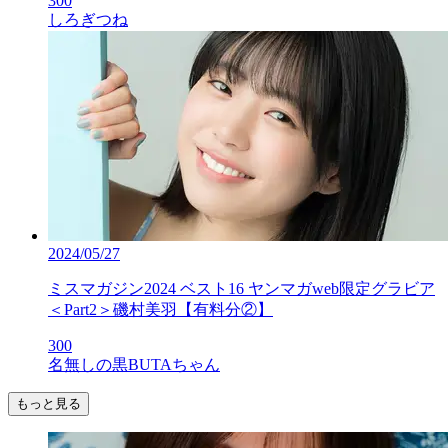
300
しろぎつね
2024/05/27
ミスマガジン2024 ベスト16 ヤンマガweb限定グラビア
＜Part2＞磯村美羽【有料分②】
300
名無しの黒BUTAちゃん
もっと見る