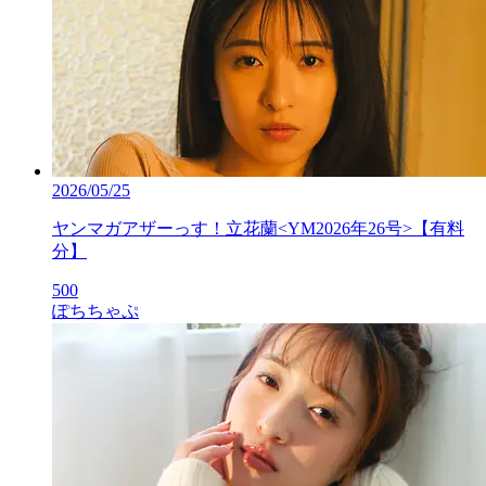
2026/05/25
ヤンマガアザーっす！立花蘭<YM2026年26号>【有料
分】
500
ぽちちゃぷ