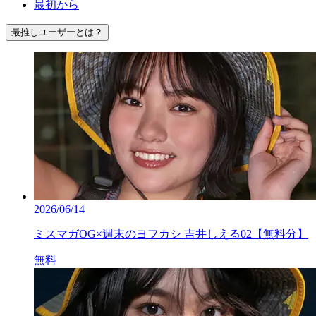
最初から
最推しユーザーとは？
2026/06/14
ミスマガOG×週末のヨフカシ 吉井しえる02【無料分】
無料