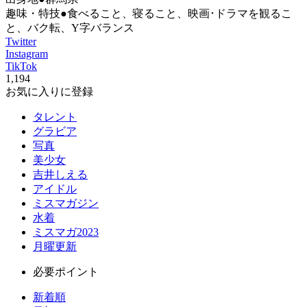
趣味・特技●食べること、寝ること、映画･ドラマを観るこ
と、バク転、Y字バランス
Twitter
Instagram
TikTok
1,194
お気に入りに登録
タレント
グラビア
写真
美少女
吉井しえる
アイドル
ミスマガジン
水着
ミスマガ2023
月曜更新
必要ポイント
新着順