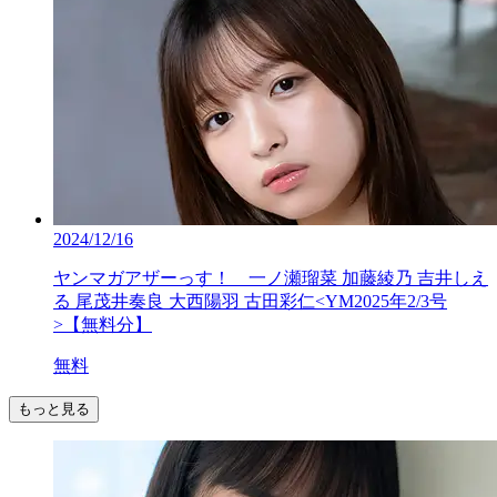
2024/12/16
ヤンマガアザーっす！ 一ノ瀬瑠菜 加藤綾乃 吉井しえ
る 尾茂井奏良 大西陽羽 古田彩仁<YM2025年2/3号
>【無料分】
無料
もっと見る