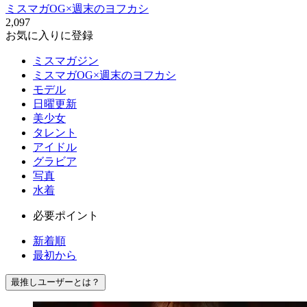
ミスマガOG×週末のヨフカシ
2,097
お気に入りに登録
ミスマガジン
ミスマガOG×週末のヨフカシ
モデル
日曜更新
美少女
タレント
アイドル
グラビア
写真
水着
必要ポイント
新着順
最初から
最推しユーザーとは？