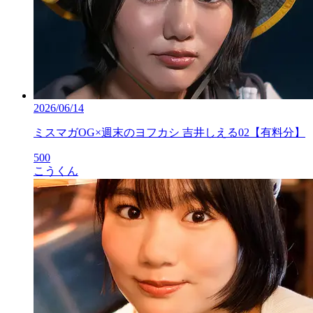
2026/06/14
ミスマガOG×週末のヨフカシ 吉井しえる02【有料分】
500
こうくん