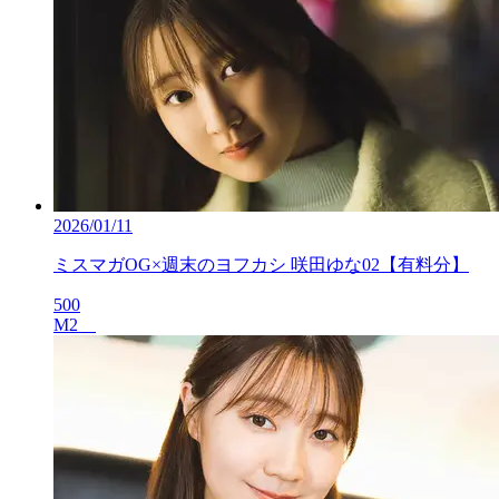
2026/01/11
ミスマガOG×週末のヨフカシ 咲田ゆな02【有料分】
500
M2__