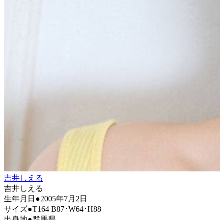
吉井しえる
吉井しえる
生年月日●2005年7月2日
サイズ●T164 B87･W64･H88
出身地●群馬県