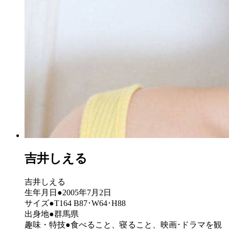
吉井しえる
吉井しえる
生年月日●2005年7月2日
サイズ●T164 B87･W64･H88
出身地●群馬県
趣味・特技●食べること、寝ること、映画･ドラマを観