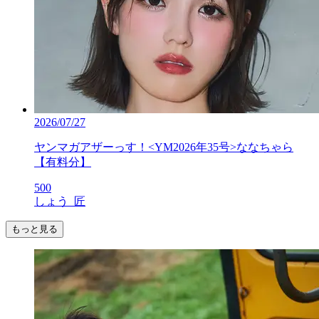
2026/07/27
ヤンマガアザーっす！<YM2026年35号>ななちゃら
【有料分】
500
しょう_匠
もっと見る