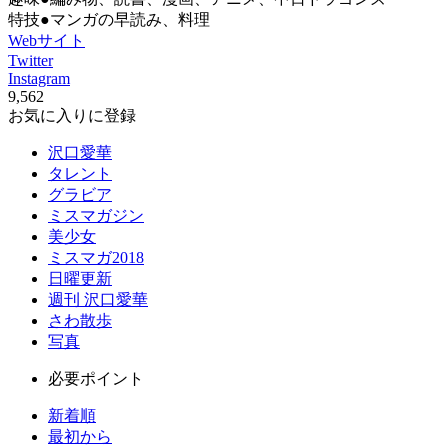
特技●マンガの早読み、料理
Webサイト
Twitter
Instagram
9,562
お気に入りに登録
沢口愛華
タレント
グラビア
ミスマガジン
美少女
ミスマガ2018
日曜更新
週刊 沢口愛華
さわ散歩
写真
必要ポイント
新着順
最初から