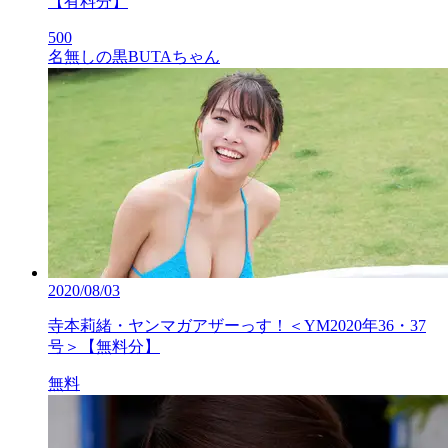
【有料分】
500
名無しの黒BUTAちゃん
2020/08/03
寺本莉緒・ヤンマガアザーっす！＜YM2020年36・37
号＞【無料分】
無料