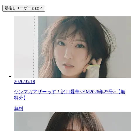
最推しユーザーとは？
2026/05/18
ヤンマガアザーっす！沢口愛華<YM2026年25号>【無
料分】
無料