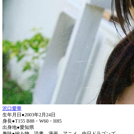
沢口愛華
生年月日●2003年2月24日
身長●T155 B88・W60・H85
出身地●愛知県
趣味●編み物、読書、漫画、アニメ、中日ドラゴンズ