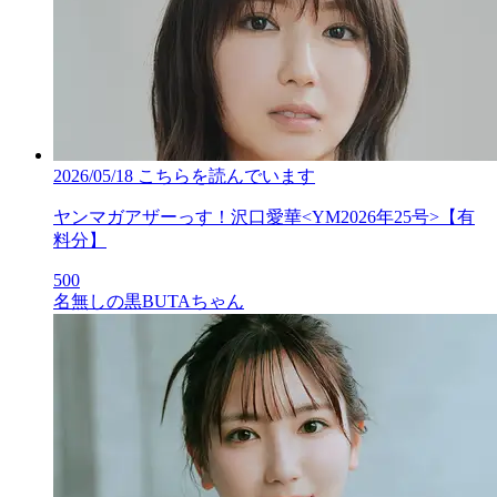
2026/05/18
こちらを読んでいます
ヤンマガアザーっす！沢口愛華<YM2026年25号>【有
料分】
500
名無しの黒BUTAちゃん