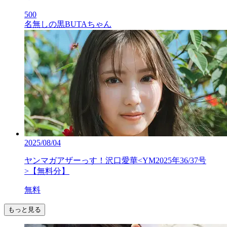
500
名無しの黒BUTAちゃん
2025/08/04
ヤンマガアザーっす！沢口愛華<YM2025年36/37号
>【無料分】
無料
もっと見る