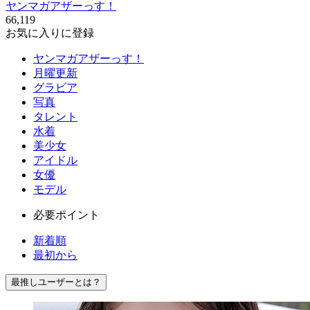
ヤンマガアザーっす！
66,119
お気に入りに登録
ヤンマガアザーっす！
月曜更新
グラビア
写真
タレント
水着
美少女
アイドル
女優
モデル
必要ポイント
新着順
最初から
最推しユーザーとは？