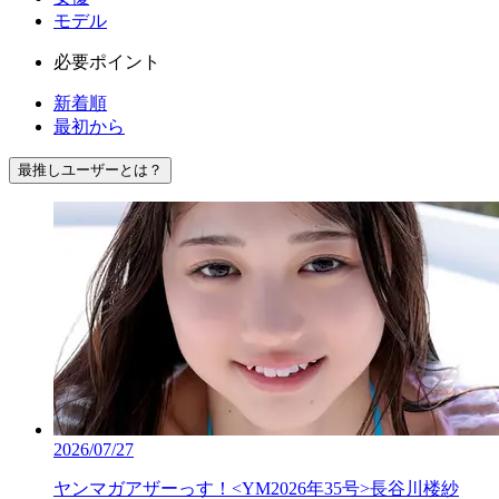
モデル
必要ポイント
新着順
最初から
最推しユーザーとは？
2026/07/27
ヤンマガアザーっす！<YM2026年35号>長谷川楼紗