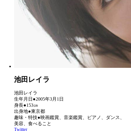
池田レイラ
池田レイラ
生年月日●2005年3月1日
身長●153㎝
出身地●東京都
趣味・特技●映画鑑賞、音楽鑑賞、ピアノ、ダンス、
美容、食べること
Twitter