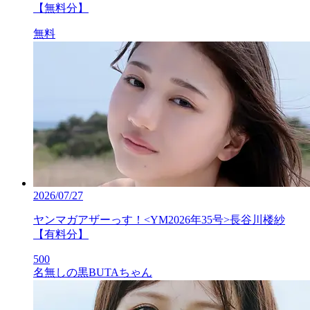
【無料分】
無料
2026/07/27
ヤンマガアザーっす！<YM2026年35号>長谷川楼紗
【有料分】
500
名無しの黒BUTAちゃん