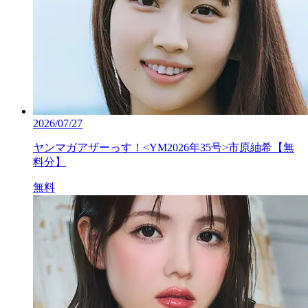
2026/07/27
ヤンマガアザーっす！<YM2026年35号>市原紬希【無
料分】
無料