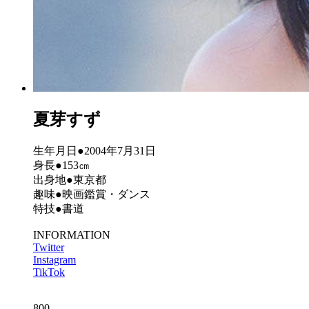
夏芽すず
生年月日●2004年7月31日
身長●153㎝
出身地●東京都
趣味●映画鑑賞・ダンス
特技●書道
INFORMATION
Twitter
Instagram
TikTok
800