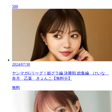
500
2024/07/30
ヤンマガGリーグ！姫グラ編 決勝戦 総集編 けいな
奈月 乙葉 きょんこ【無料分】
無料