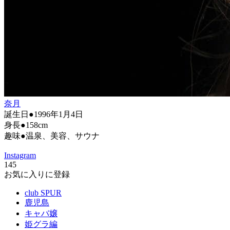
奈月
誕生日●1996年1月4日
身長●158cm
趣味●温泉、美容、サウナ
Instagram
145
お気に入りに登録
club SPUR
鹿児島
キャバ嬢
姫グラ編