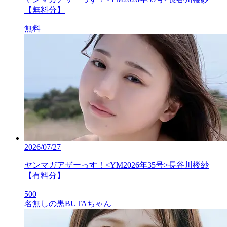
【無料分】
無料
2026/07/27
ヤンマガアザーっす！<YM2026年35号>長谷川楼紗
【有料分】
500
名無しの黒BUTAちゃん