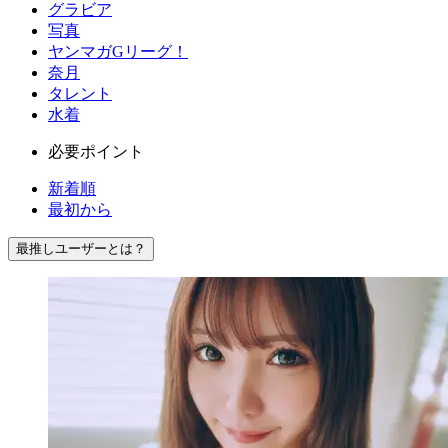
グラビア
写真
ヤンマガGリーグ！
奈月
タレント
水着
必要ポイント
新着順
最初から
最推しユーザーとは？