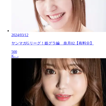
2024/03/12
ヤンマガGリーグ！姫グラ編 奈月02【有料分】
500
K-_-