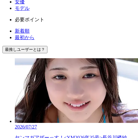
女優
モデル
必要ポイント
新着順
最初から
最推しユーザーとは？
2026/07/27
ヤンマガアザーっす！<YM2026年35号>長谷川楼紗