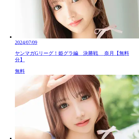
2024/07/09
ヤンマガGリーグ！姫グラ編 決勝戦 奈月【無料
分】
無料