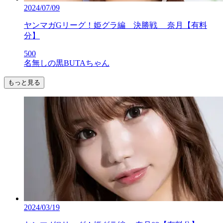
2024/07/09
ヤンマガGリーグ！姫グラ編 決勝戦 奈月【有料
分】
500
名無しの黒BUTAちゃん
もっと見る
2024/03/19