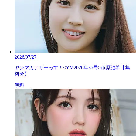
2026/07/27
ヤンマガアザーっす！<YM2026年35号>市原紬希【無
料分】
無料