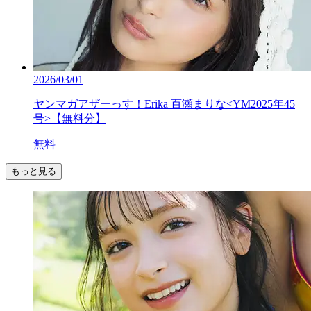
2026/03/01
ヤンマガアザーっす！Erika 百瀬まりな<YM2025年45
号>【無料分】
無料
もっと見る