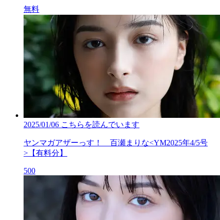
無料
2025/01/06
こちらを読んでいます
ヤンマガアザーっす！ 百瀬まりな<YM2025年4/5号
>【有料分】
500