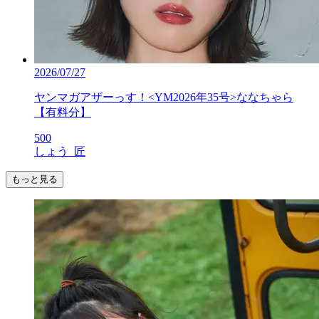
2026/07/27
ヤンマガアザーっす！<YM2026年35号>ななちゃら
【有料分】
500
しょう_匠
もっと見る