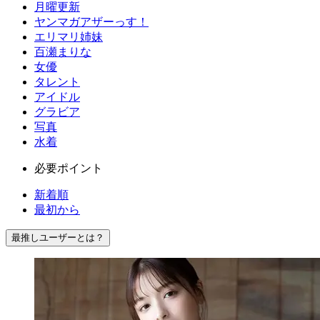
月曜更新
ヤンマガアザーっす！
エリマリ姉妹
百瀬まりな
女優
タレント
アイドル
グラビア
写真
水着
必要ポイント
新着順
最初から
最推しユーザーとは？