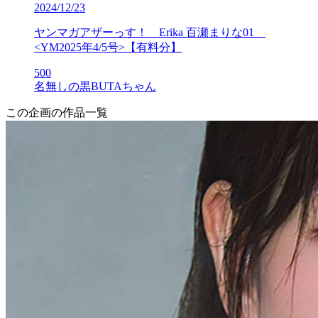
2024/12/23
ヤンマガアザーっす！ Erika 百瀬まりな01
<YM2025年4/5号>【有料分】
500
名無しの黒BUTAちゃん
この企画の作品一覧