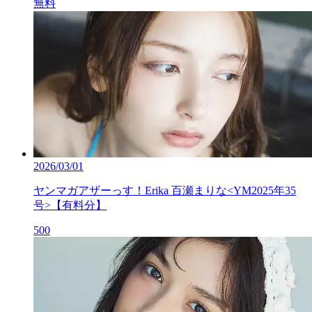
無料
2026/03/01
ヤンマガアザーっす！Erika 百瀬まりな<YM2025年35
号>【有料分】
500