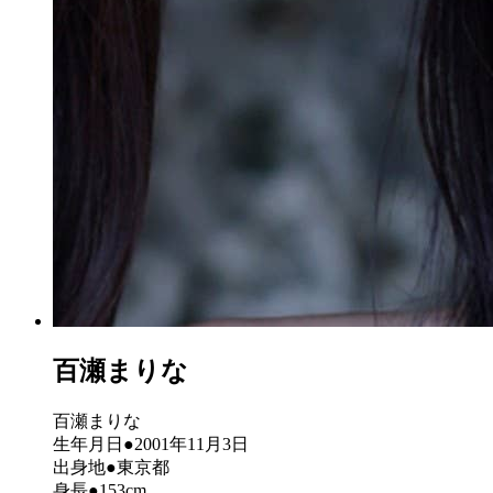
百瀬まりな
百瀬まりな
生年月日●2001年11月3日
出身地●東京都
身長●153cm