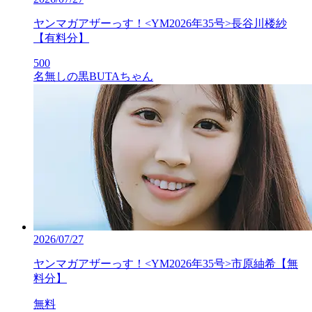
ヤンマガアザーっす！<YM2026年35号>長谷川楼紗
【有料分】
500
名無しの黒BUTAちゃん
2026/07/27
ヤンマガアザーっす！<YM2026年35号>市原紬希【無
料分】
無料