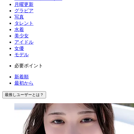
月曜更新
グラビア
写真
タレント
水着
美少女
アイドル
女優
モデル
必要ポイント
新着順
最初から
最推しユーザーとは？