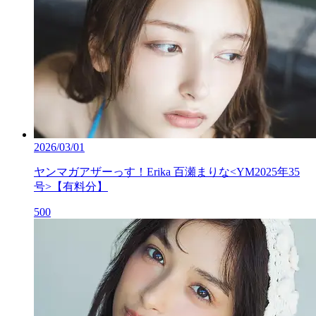
2026/03/01
ヤンマガアザーっす！Erika 百瀬まりな<YM2025年35
号>【有料分】
500