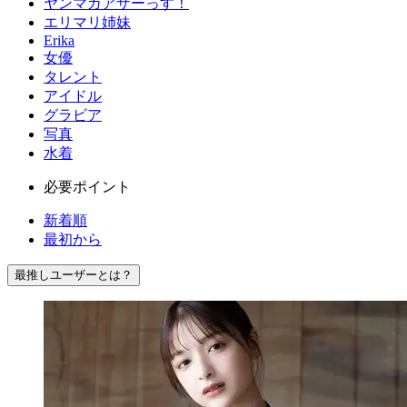
ヤンマガアザーっす！
エリマリ姉妹
Erika
女優
タレント
アイドル
グラビア
写真
水着
必要ポイント
新着順
最初から
最推しユーザーとは？