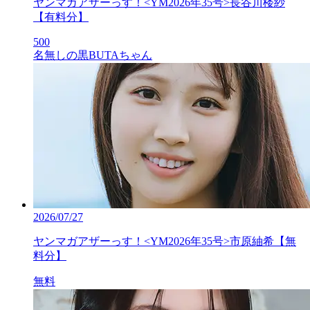
ヤンマガアザーっす！<YM2026年35号>長谷川楼紗
【有料分】
500
名無しの黒BUTAちゃん
2026/07/27
ヤンマガアザーっす！<YM2026年35号>市原紬希【無
料分】
無料