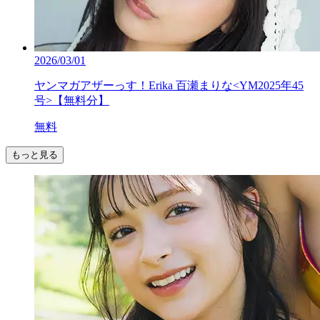
2026/03/01
ヤンマガアザーっす！Erika 百瀬まりな<YM2025年45
号>【無料分】
無料
もっと見る