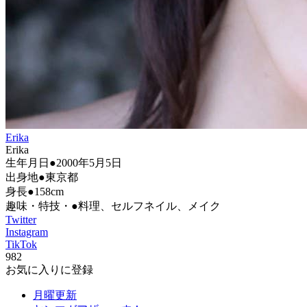
Erika
Erika
生年月日●2000年5月5日
出身地●東京都
身長●158cm
趣味・特技・●料理、セルフネイル、メイク
Twitter
Instagram
TikTok
982
お気に入りに登録
月曜更新