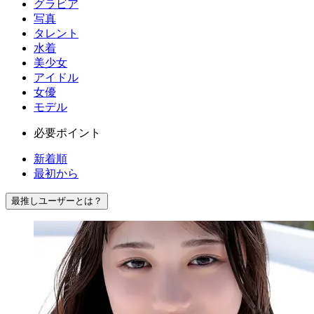
グラビア
写真
タレント
水着
美少女
アイドル
女優
モデル
必要ポイント
新着順
最初から
最推しユーザーとは？