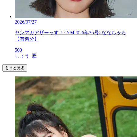
2026/07/27
ヤンマガアザーっす！<YM2026年35号>ななちゃら
【有料分】
500
しょう_匠
もっと見る