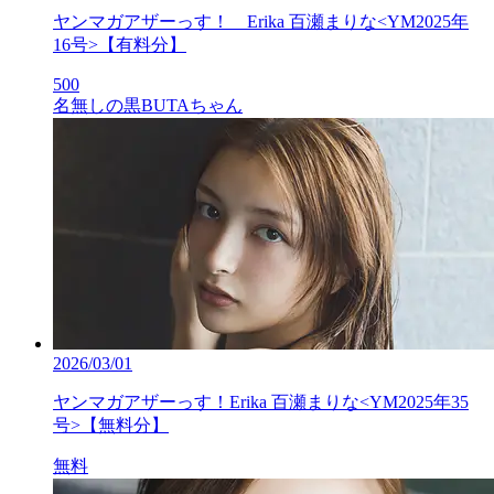
ヤンマガアザーっす！ Erika 百瀬まりな<YM2025年
16号>【有料分】
500
名無しの黒BUTAちゃん
2026/03/01
ヤンマガアザーっす！Erika 百瀬まりな<YM2025年35
号>【無料分】
無料