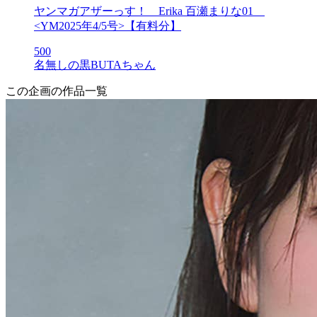
ヤンマガアザーっす！ Erika 百瀬まりな01
<YM2025年4/5号>【有料分】
500
名無しの黒BUTAちゃん
この企画の作品一覧