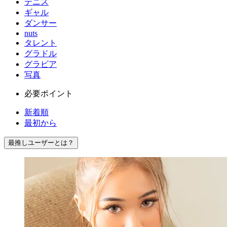
テニス
ギャル
ダンサー
nuts
タレント
グラドル
グラビア
写真
必要ポイント
新着順
最初から
最推しユーザーとは？