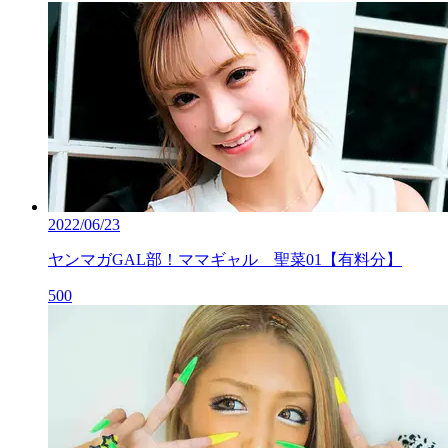
2022/06/23
ヤンマガGAL部！ママギャル 聖菜01【有料分】
500