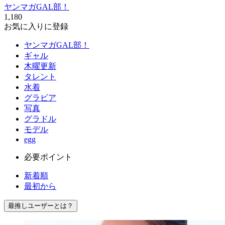
ヤンマガGAL部！
1,180
お気に入りに登録
ヤンマガGAL部！
ギャル
木曜更新
タレント
水着
グラビア
写真
グラドル
モデル
egg
必要ポイント
新着順
最初から
最推しユーザーとは？