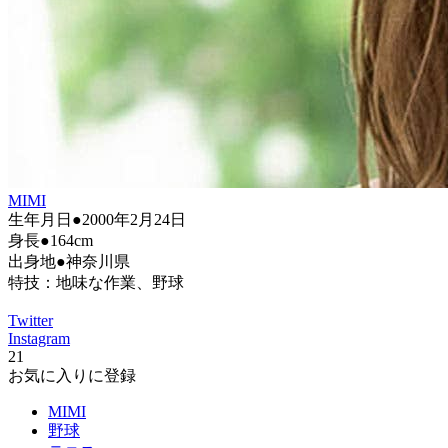
MIMI
生年月日●2000年2月24日
身長●164cm
出身地●神奈川県
特技：地味な作業、野球
Twitter
Instagram
21
お気に入りに登録
MIMI
野球