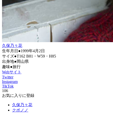
久保乃々花
生年月日●1999年4月2日
サイズ●T162 B81・W59・H85
出身地●岡山県
趣味●旅行
Webサイト
Twitter
Instagram
TikTok
106
お気に入りに登録
久保乃々花
クボノノ