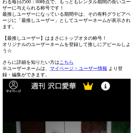
わる毎日の00：00時点で、
もっともレンタル期間の長いユー
ザーに与えられる称号です！
最推しユーザーになっている期間中は、
その有料グラビアペ
ージに「最推しユーザー」としてユーザーネームが表示され
ます。
【最推しユーザー】はまさにトップオタの称号！
オリジナルのユーザーネームを登録して推しにアピールしよ
う☆
さらに詳細を知りたい方は
こちら
※ユーザーネームは、
マイページ > ユーザー情報
より登
録・編集ができます。