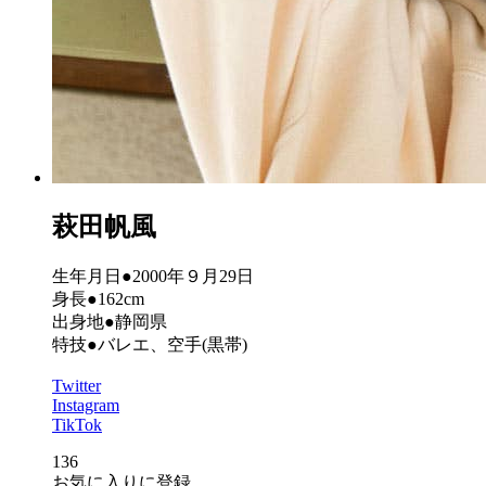
萩田帆風
生年月日●2000年９月29日
身長●162cm
出身地●静岡県
特技●バレエ、空手(黒帯)
Twitter
Instagram
TikTok
136
お気に入りに登録