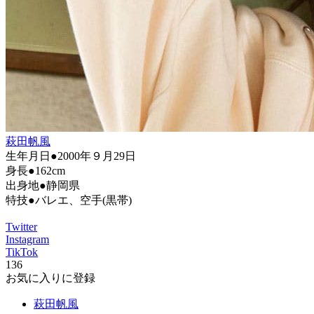
萩田帆風
生年月日●2000年９月29日
身長●162cm
出身地●静岡県
特技●バレエ、空手(黒帯)
Twitter
Instagram
TikTok
136
お気に入りに登録
萩田帆風