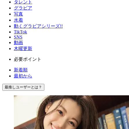
タレント
グラビア
写真
水着
動くグラビアシリーズ!!
TikTok
SNS
動画
木曜更新
必要ポイント
新着順
最初から
最推しユーザーとは？