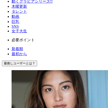
動くグラビアシリーズ!!
木曜更新
タレント
動画
巨乳
SNS
女子大生
必要ポイント
新着順
最初から
最推しユーザーとは？