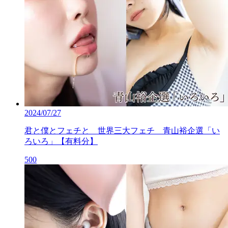
2024/07/27
君と僕とフェチと 世界三大フェチ 青山裕企選「い
ろいろ」【有料分】
500