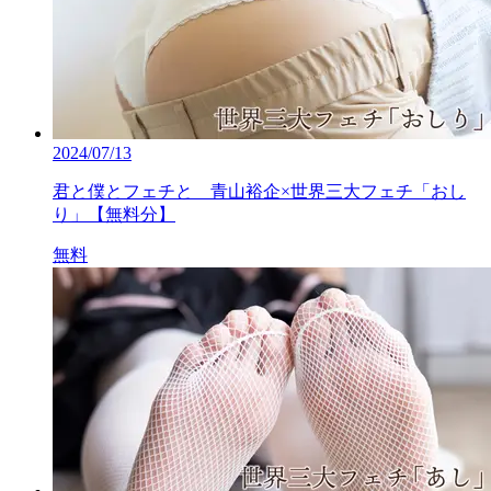
2024/07/13
君と僕とフェチと 青山裕企×世界三大フェチ「おし
り」【無料分】
無料