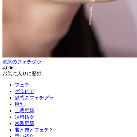
魅惑のフェチグラ
4,006
お気に入りに登録
フェチ
グラビア
魅惑のフェチグラ
巨乳
土曜更新
須崎祐次
木曜更新
君と僕とフェチと
青山裕企