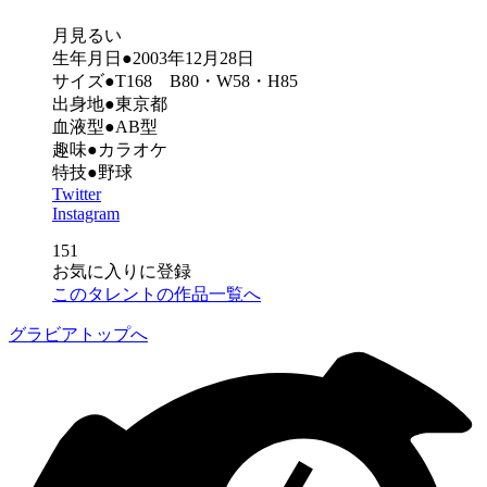
月見るい
生年月日●2003年12月28日
サイズ●T168 B80・W58・H85
出身地●東京都
血液型●AB型
趣味●カラオケ
特技●野球
Twitter
Instagram
151
お気に入りに登録
このタレントの作品一覧へ
グラビアトップへ