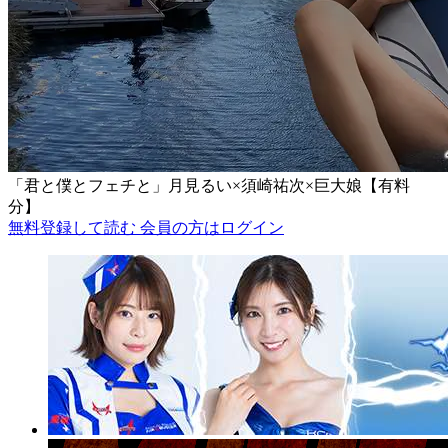
「君と僕とフェチと」月見るい×須崎祐次×巨大娘【有料
分】
無料登録して読む
会員の方はログイン