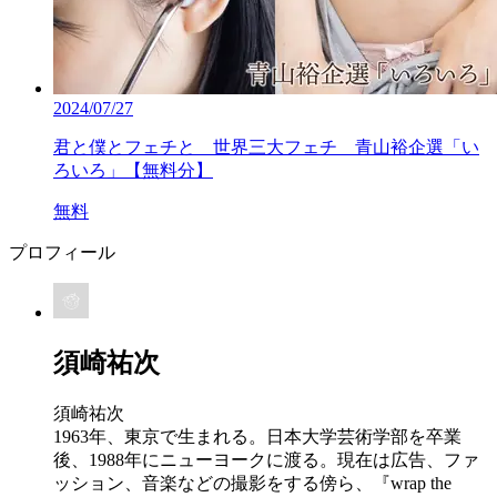
2024/07/27
君と僕とフェチと 世界三大フェチ 青山裕企選「い
ろいろ」【無料分】
無料
プロフィール
須崎祐次
須崎祐次
1963年、東京で生まれる。日本大学芸術学部を卒業
後、1988年にニューヨークに渡る。現在は広告、ファ
ッション、音楽などの撮影をする傍ら、『wrap the