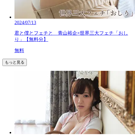
2024/07/13
君と僕とフェチと 青山裕企×世界三大フェチ「おし
り」【無料分】
無料
もっと見る