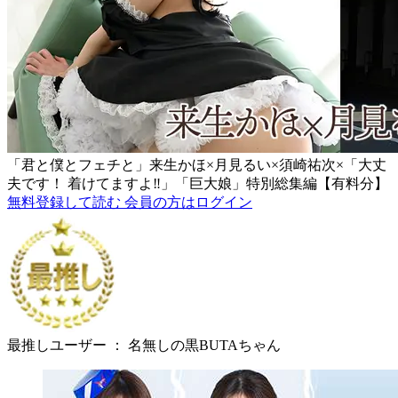
「君と僕とフェチと」来生かほ×月見るい×須崎祐次×「大丈
夫です！ 着けてますよ‼」「巨大娘」特別総集編【有料分】
無料登録して読む
会員の方はログイン
最推しユーザー ：
名無しの黒BUTAちゃん