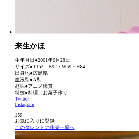
来生かほ
生年月日●2001年6月28日
サイズ●T152 B92・W59・H84
出身地●広島県
血液型●A型
趣味●アニメ鑑賞
特技●料理、お菓子作り
Twitter
Instagram
159
お気に入りに登録
このタレントの作品一覧へ