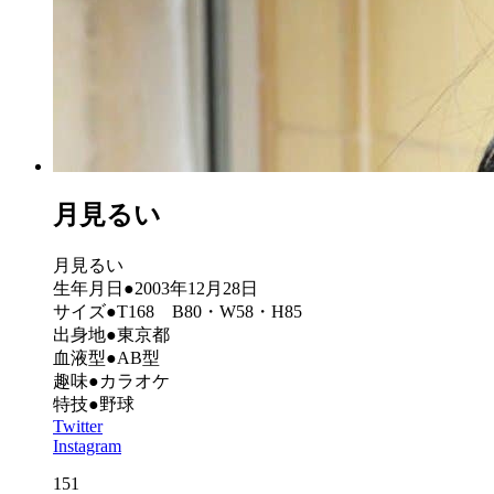
月見るい
月見るい
生年月日●2003年12月28日
サイズ●T168 B80・W58・H85
出身地●東京都
血液型●AB型
趣味●カラオケ
特技●野球
Twitter
Instagram
151