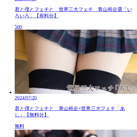
君と僕とフェチと 世界三大フェチ 青山裕企選「い
ろいろ」【有料分】
500
2024/07/20
君と僕とフェチと 青山裕企×世界三大フェチ「あ
し」【無料分】
無料