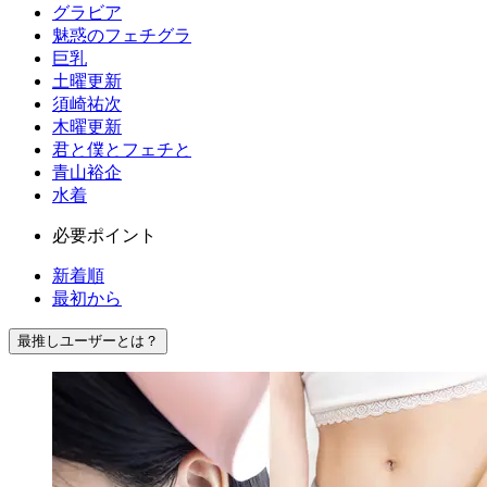
グラビア
魅惑のフェチグラ
巨乳
土曜更新
須崎祐次
木曜更新
君と僕とフェチと
青山裕企
水着
必要ポイント
新着順
最初から
最推しユーザーとは？