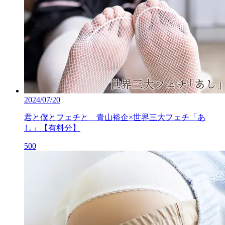
2024/07/20
君と僕とフェチと 青山裕企×世界三大フェチ「あ
し」【有料分】
500