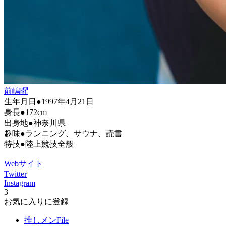
前嶋曜
生年月日●1997年4月21日
身長●172cm
出身地●神奈川県
趣味●ランニング、サウナ、読書
特技●陸上競技全般
Webサイト
Twitter
Instagram
3
お気に入りに登録
推しメンFile