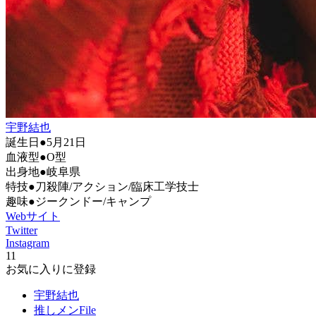
宇野結也
誕生日●5月21日
血液型●O型
出身地●岐阜県
特技●刀殺陣/アクション/臨床工学技士
趣味●ジークンドー/キャンプ
Webサイト
Twitter
Instagram
11
お気に入りに登録
宇野結也
推しメンFile