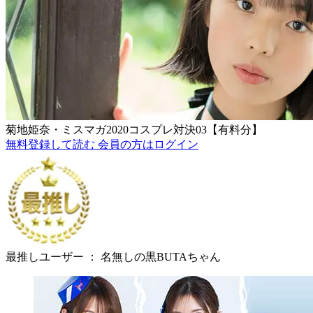
菊地姫奈・ミスマガ2020コスプレ対決03【有料分】
無料登録して読む
会員の方はログイン
最推しユーザー ：
名無しの黒BUTAちゃん