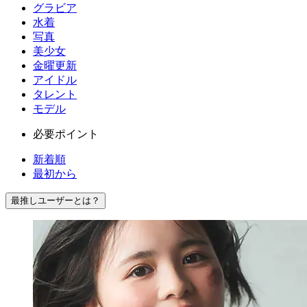
グラビア
水着
写真
美少女
金曜更新
アイドル
タレント
モデル
必要ポイント
新着順
最初から
最推しユーザーとは？