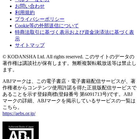
お問い合わせ
利用規約
プライバシーポリシー
Cookie等の外部送信について
特商法取引に基づく表示および資金決済法に基づく表
示
サイトマップ
© KODANSHA Ltd. All rights reserved. このサイトのデータの
著作権は講談社が保有します。無断複製転載放送等は禁止し
ます。
ABJマークは、この電子書店・電子書籍配信サービスが、著
作権者からコンテンツ使用許諾を得た正規版配信サービスで
あることを示す登録商標(登録番号 第6091713号)です。ABJ
マークの詳細、ABJマークを掲示しているサービスの一覧は
こちら。
https://aebs.or.jp/