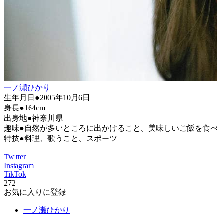
一ノ瀬ひかり
生年月日●2005年10月6日
身長●164cm
出身地●神奈川県
趣味●自然が多いところに出かけること、美味しいご飯を食
特技●料理、歌うこと、スポーツ
Twitter
Instagram
TikTok
272
お気に入りに登録
一ノ瀬ひかり