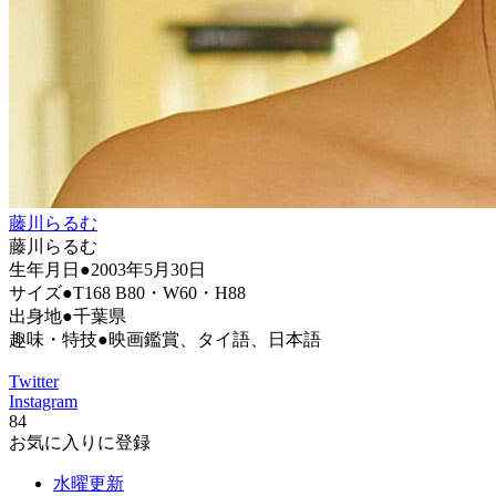
藤川らるむ
藤川らるむ
生年月日●2003年5月30日
サイズ●T168 B80・W60・H88
出身地●千葉県
趣味・特技●映画鑑賞、タイ語、日本語
Twitter
Instagram
84
お気に入りに登録
水曜更新