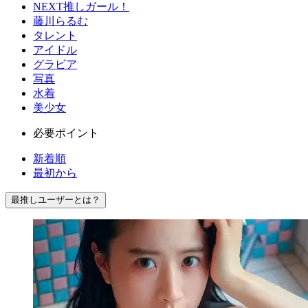
NEXT推しガール！
藤川らるむ
タレント
アイドル
グラビア
写真
水着
美少女
必要ポイント
新着順
最初から
最推しユーザーとは？