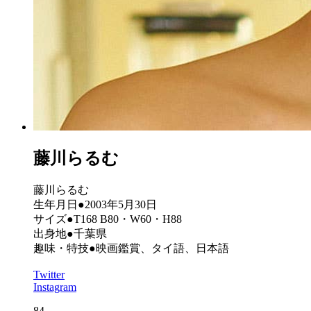
藤川らるむ
藤川らるむ
生年月日●2003年5月30日
サイズ●T168 B80・W60・H88
出身地●千葉県
趣味・特技●映画鑑賞、タイ語、日本語
Twitter
Instagram
84