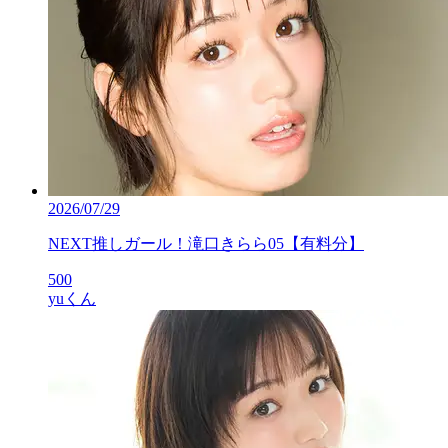
2026/07/29
NEXT推しガール！滝口きらら05【有料分】
500
yuくん