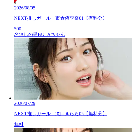
2026/08/05
NEXT推しガール！市倉侑季奈01【有料分】
500
名無しの黒BUTAちゃん
2026/07/29
NEXT推しガール！滝口きらら05【無料分】
無料