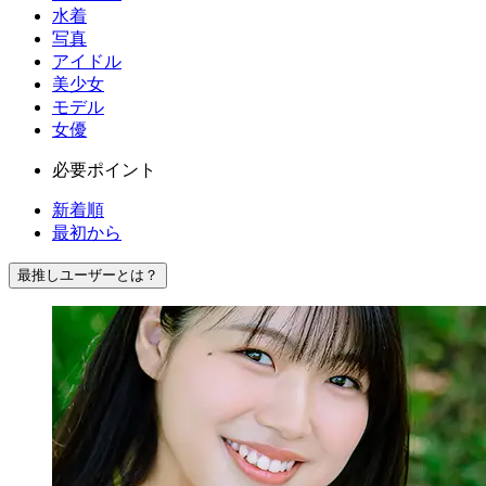
水着
写真
アイドル
美少女
モデル
女優
必要ポイント
新着順
最初から
最推しユーザーとは？