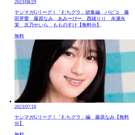
2023/08/29
ヤンマガGリーグ！「むちグラ」総集編 パピコ 藤
田芽愛 藤原なみ あみーぴー 西緒りり 永瀬永
茉 北乃せいら もものすけ【無料分】
無料
2023/07/18
ヤンマガGリーグ！「むちグラ」編 藤原なみ【無料
分】
無料