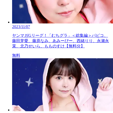
2023/11/07
ヤンマガGリーグ！「むちグラ」＜総集編＞パピコ、
藤田芽愛、藤原なみ、あみーぴー、西緒りり、永瀬永
茉、北乃せいら、もものすけ【無料分】
無料