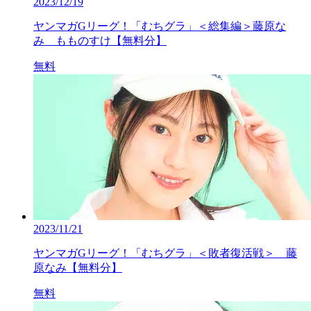
2023/12/19
ヤンマガGリーグ！「むちグラ」＜総集編＞藤原な
み もものすけ【無料分】
無料
2023/11/21
ヤンマガGリーグ！「むちグラ」＜敗者復活戦＞ 藤
原なみ【無料分】
無料