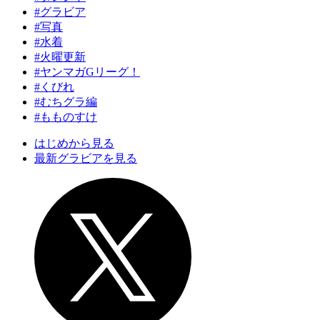
#グラビア
#写真
#水着
#火曜更新
#ヤンマガGリーグ！
#くびれ
#むちグラ編
#もものすけ
はじめから見る
最新グラビアを見る