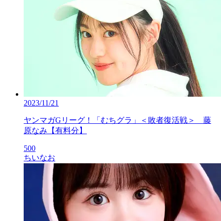
2023/11/21
ヤンマガGリーグ！「むちグラ」＜敗者復活戦＞ 藤
原なみ【有料分】
500
ちいなお