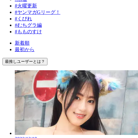
#火曜更新
#ヤンマガGリーグ！
#くびれ
#むちグラ編
#もものすけ
新着順
最初から
最推しユーザーとは？