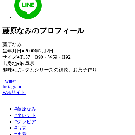
藤原なみのプロフィール
藤原なみ
生年月日●2000年2月2日
サイズ●T157 B90・W59・H92
出身地●岐阜県
趣味●ガンダムシリーズの視聴、お菓子作り
Twitter
Instagram
Webサイト
#藤原なみ
#タレント
#グラビア
#写真
#水着