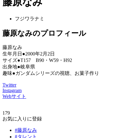
藤原なみ
フジワラナミ
藤原なみのプロフィール
藤原なみ
生年月日●2000年2月2日
サイズ●T157 B90・W59・H92
出身地●岐阜県
趣味●ガンダムシリーズの視聴、お菓子作り
Twitter
Instagram
Webサイト
179
お気に入りに登録
#藤原なみ
#タレント