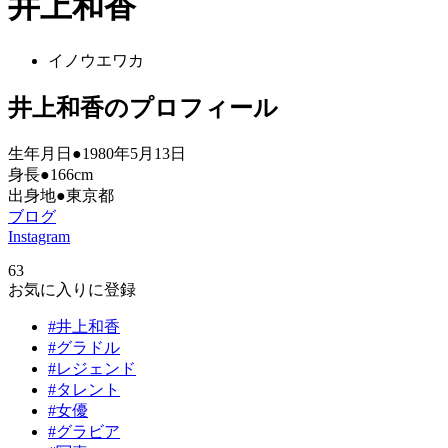
井上和香
イノウエワカ
井上和香のプロフィール
生年月日●1980年5月13日
身長●166cm
出身地●東京都
ブログ
Instagram
63
お気に入りに登録
#井上和香
#グラドル
#レジェンド
#タレント
#女優
#グラビア