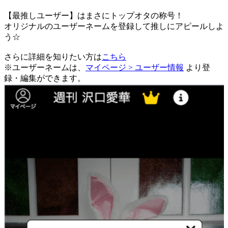
【最推しユーザー】はまさにトップオタの称号！
オリジナルのユーザーネームを登録して推しにアピールしよ
う☆
さらに詳細を知りたい方は
こちら
※ユーザーネームは、
マイページ > ユーザー情報
より登
録・編集ができます。