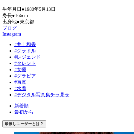
生年月日●1980年5月13日
身長●166cm
出身地●東京都
ブログ
Instagram
#井上和香
#グラドル
#レジェンド
#タレント
#女優
#グラビア
#写真
#水着
#デジタル写真集チラ見せ
新着順
最初から
最推しユーザーとは？