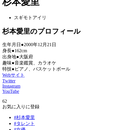
杉本愛里
スギモトアイリ
杉本愛里のプロフィール
生年月日●2000年12月21日
身長●162cm
出身地●大阪府
趣味●音楽鑑賞、カラオケ
特技●ピアノ、バスケットボール
Webサイト
Twitter
Instagram
YouTube
62
お気に入りに登録
#杉本愛里
#タレント
#女優