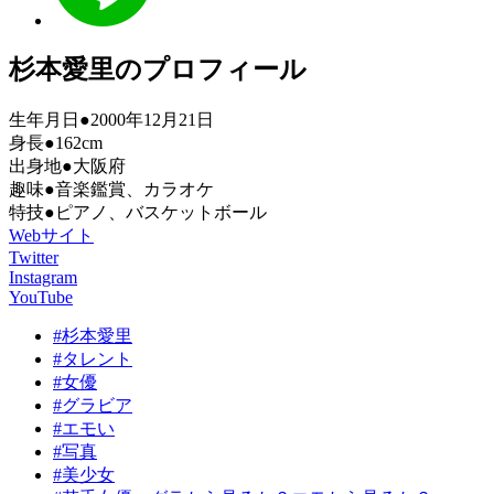
杉本愛里のプロフィール
生年月日●2000年12月21日
身長●162cm
出身地●大阪府
趣味●音楽鑑賞、カラオケ
特技●ピアノ、バスケットボール
Webサイト
Twitter
Instagram
YouTube
#杉本愛里
#タレント
#女優
#グラビア
#エモい
#写真
#美少女