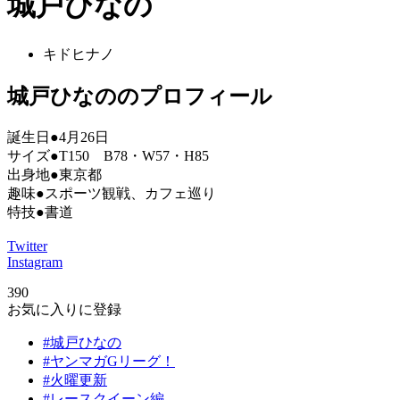
城戸ひなの
キドヒナノ
城戸ひなののプロフィール
誕生日●4月26日
サイズ●T150 B78・W57・H85
出身地●東京都
趣味●スポーツ観戦、カフェ巡り
特技●書道
Twitter
Instagram
390
お気に入りに登録
#城戸ひなの
#ヤンマガGリーグ！
#火曜更新
#レースクイーン編