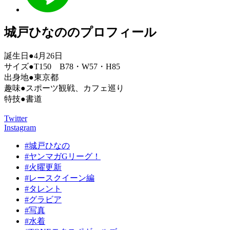
城戸ひなののプロフィール
誕生日●4月26日
サイズ●T150 B78・W57・H85
出身地●東京都
趣味●スポーツ観戦、カフェ巡り
特技●書道
Twitter
Instagram
#城戸ひなの
#ヤンマガGリーグ！
#火曜更新
#レースクイーン編
#タレント
#グラビア
#写真
#水着