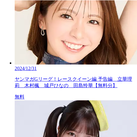
2024/12/31
ヤンマガGリーグ！レースクイーン編 予告編 立華理
莉 木村楓 城戸ひなの 田島怜華【無料分】
無料