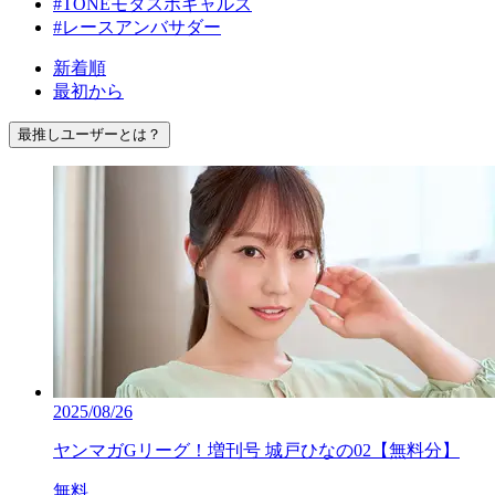
#TONEモタスポギャルズ
#レースアンバサダー
新着順
最初から
最推しユーザーとは？
2025/08/26
ヤンマガGリーグ！増刊号 城戸ひなの02【無料分】
無料