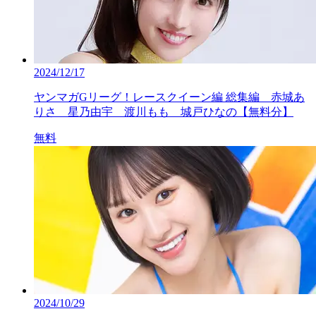
2024/12/17
ヤンマガGリーグ！レースクイーン編 総集編 赤城あ
りさ 星乃由宇 渡川もも 城戸ひなの【無料分】
無料
2024/10/29