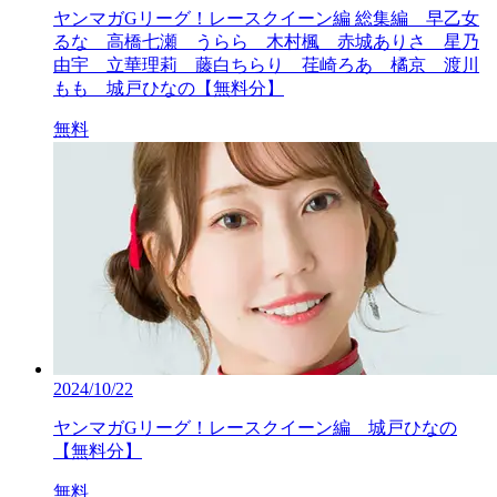
ヤンマガGリーグ！レースクイーン編 総集編 早乙女
るな 高橋七瀬 うらら 木村楓 赤城ありさ 星乃
由宇 立華理莉 藤白ちらり 荏崎ろあ 橘京 渡川
もも 城戸ひなの【無料分】
無料
2024/10/22
ヤンマガGリーグ！レースクイーン編 城戸ひなの
【無料分】
無料