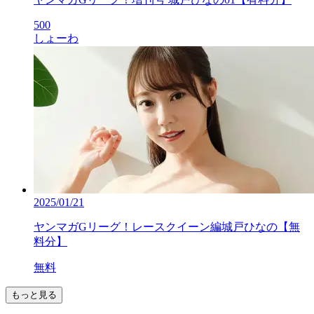
500
しょーわ
2025/01/21
ヤンマガGリーグ！レースクイーン編城戸ひなの【無
料分】
無料
もっと見る