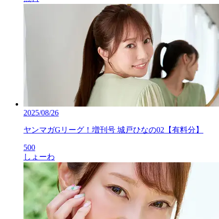
2025/08/26
ヤンマガGリーグ！増刊号 城戸ひなの02【有料分】
500
しょーわ