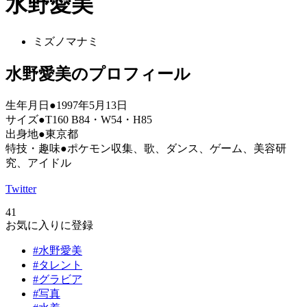
水野愛美
ミズノマナミ
水野愛美のプロフィール
生年月日●1997年5月13日
サイズ●T160 B84・W54・H85
出身地●東京都
特技・趣味●ポケモン収集、歌、ダンス、ゲーム、美容研
究、アイドル
Twitter
41
お気に入りに登録
#水野愛美
#タレント
#グラビア
#写真