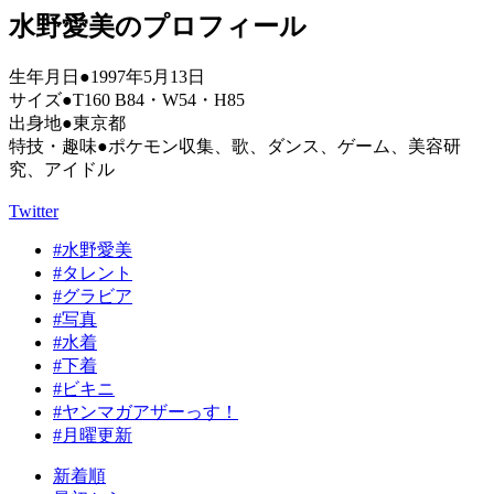
水野愛美のプロフィール
生年月日●1997年5月13日
サイズ●T160 B84・W54・H85
出身地●東京都
特技・趣味●ポケモン収集、歌、ダンス、ゲーム、美容研
究、アイドル
Twitter
#水野愛美
#タレント
#グラビア
#写真
#水着
#下着
#ビキニ
#ヤンマガアザーっす！
#月曜更新
新着順