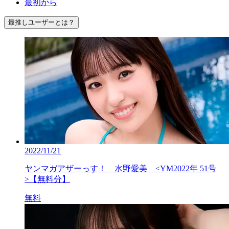
最初から
最推しユーザーとは？
2022/11/21
ヤンマガアザーっす！ 水野愛美 <YM2022年 51号
>【無料分】
無料