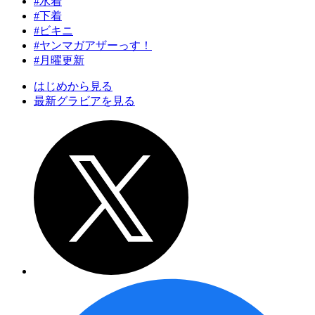
#水着
#下着
#ビキニ
#ヤンマガアザーっす！
#月曜更新
はじめから見る
最新グラビアを見る