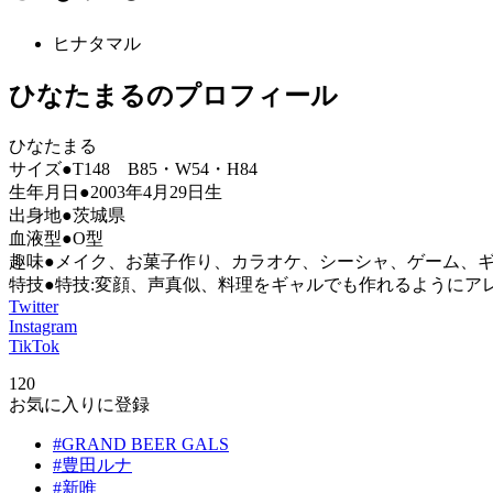
ヒナタマル
ひなたまるのプロフィール
ひなたまる
サイズ●T148 B85・W54・H84
生年月日●2003年4月29日生
出身地●茨城県
血液型●O型
趣味●メイク、お菓子作り、カラオケ、シーシャ、ゲーム、
特技●特技:変顔、声真似、料理をギャルでも作れるようにア
Twitter
Instagram
TikTok
120
お気に入りに登録
#GRAND BEER GALS
#豊田ルナ
#新唯