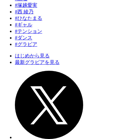
#塚越愛実
#西 綾乃
#ひなたまる
#ギャル
#テンション
#ダンス
#グラビア
はじめから見る
最新グラビアを見る