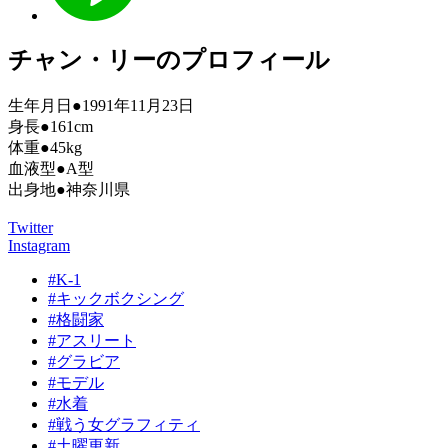
チャン・リーのプロフィール
生年月日●1991年11月23日
身長●161cm
体重●45kg
血液型●A型
出身地●神奈川県
Twitter
Instagram
#K-1
#キックボクシング
#格闘家
#アスリート
#グラビア
#モデル
#水着
#戦う女グラフィティ
#土曜更新