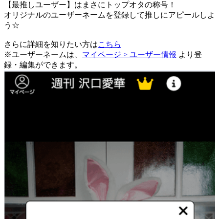
【最推しユーザー】はまさにトップオタの称号！
オリジナルのユーザーネームを登録して推しにアピールしよ
う☆
さらに詳細を知りたい方は
こちら
※ユーザーネームは、
マイページ > ユーザー情報
より登
録・編集ができます。