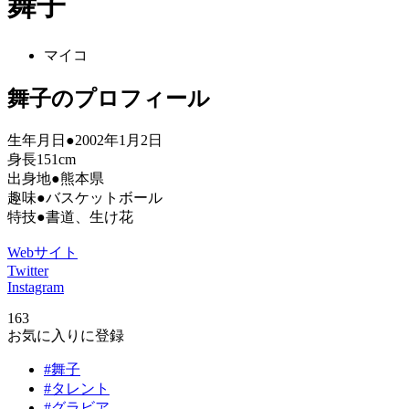
舞子
マイコ
舞子のプロフィール
生年月日●2002年1月2日
身長151cm
出身地●熊本県
趣味●バスケットボール
特技●書道、生け花
Webサイト
Twitter
Instagram
163
お気に入りに登録
#舞子
#タレント
#グラビア