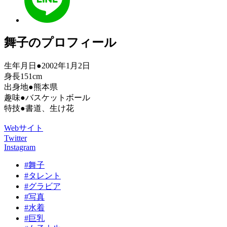
舞子のプロフィール
生年月日●2002年1月2日
身長151cm
出身地●熊本県
趣味●バスケットボール
特技●書道、生け花
Webサイト
Twitter
Instagram
#舞子
#タレント
#グラビア
#写真
#水着
#巨乳