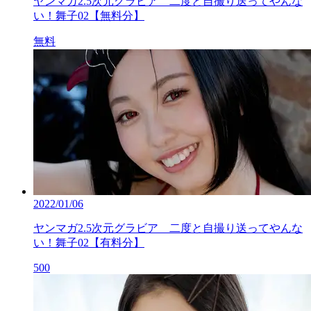
ヤンマガ2.5次元グラビア 二度と自撮り送ってやんな
い！舞子02【無料分】
無料
2022/01/06
ヤンマガ2.5次元グラビア 二度と自撮り送ってやんな
い！舞子02【有料分】
500