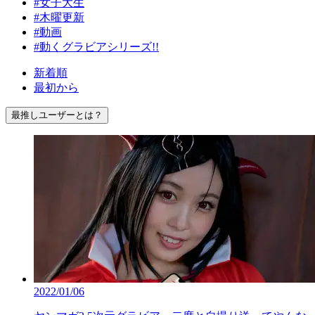
#女子大生
#木曜更新
#動画
#動くグラビアシリーズ!!
新着順
最初から
最推しユーザーとは？
2022/01/06