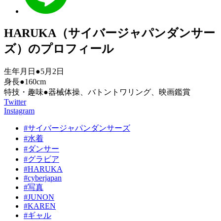
HARUKA（サイバージャパンダンサー
ズ）のプロフィール
生年月日●5月2日
身長●160cm
特技・趣味●器械体操、バトントワリング、映画鑑賞
Twitter
Instagram
#サイバージャパンダンサーズ
#水着
#ダンサー
#グラビア
#HARUKA
#cyberjapan
#写真
#JUNON
#KAREN
#ギャル