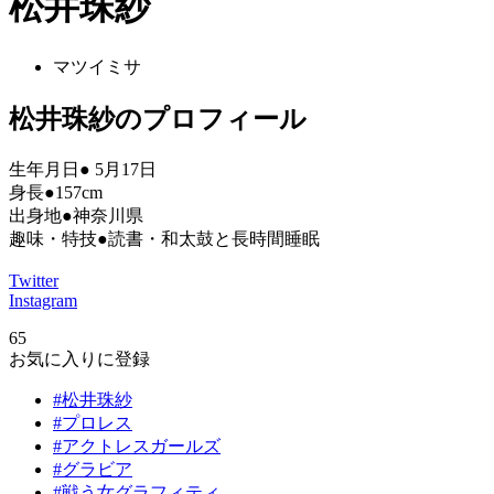
松井珠紗
マツイミサ
松井珠紗のプロフィール
生年月日● 5月17日
身長●157cm
出身地●神奈川県
趣味・特技●読書・和太鼓と長時間睡眠
Twitter
Instagram
65
お気に入りに登録
#松井珠紗
#プロレス
#アクトレスガールズ
#グラビア
#戦う女グラフィティ