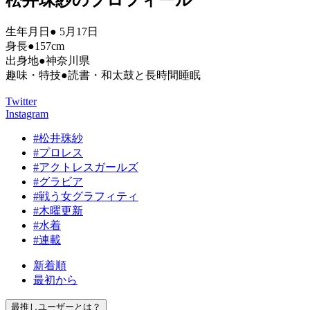
松井珠紗のプロフィール
生年月日● 5月17日
身長●157cm
出身地●神奈川県
趣味・特技●読書・和太鼓と長時間睡眠
Twitter
Instagram
#松井珠紗
#プロレス
#アクトレスガールズ
#グラビア
#戦う女グラフィティ
#木曜更新
#水着
#連載
新着順
最初から
最推しユーザーとは？