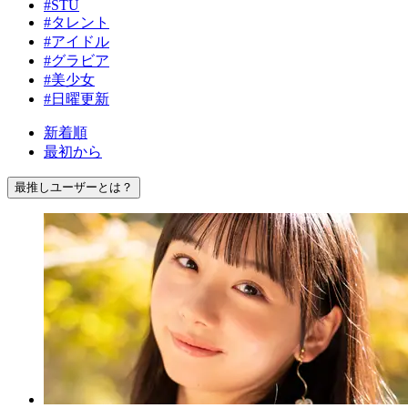
#STU
#タレント
#アイドル
#グラビア
#美少女
#日曜更新
新着順
最初から
最推しユーザーとは？