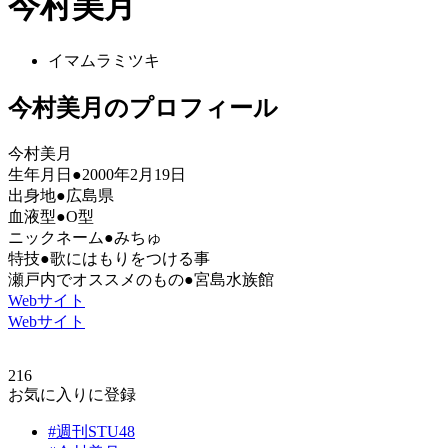
今村美月
イマムラミツキ
今村美月のプロフィール
今村美月
生年月日●2000年2月19日
出身地●広島県
血液型●O型
ニックネーム●みちゅ
特技●歌にはもりをつける事
瀬戸内でオススメのもの●宮島水族館
Webサイト
Webサイト
216
お気に入りに登録
#週刊STU48