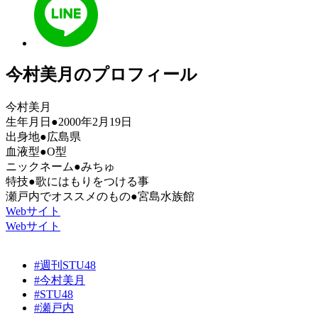
今村美月のプロフィール
今村美月
生年月日●2000年2月19日
出身地●広島県
血液型●O型
ニックネーム●みちゅ
特技●歌にはもりをつける事
瀬戸内でオススメのもの●宮島水族館
Webサイト
Webサイト
#週刊STU48
#今村美月
#STU48
#瀬戸内