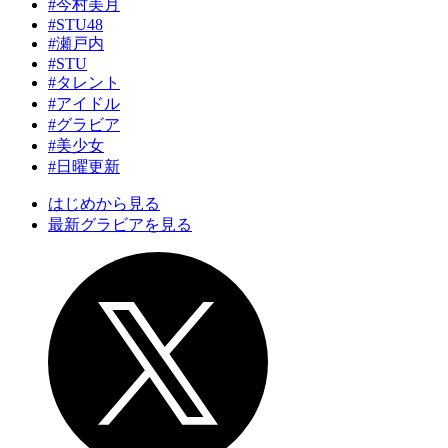
#今村美月
#STU48
#瀬戸内
#STU
#タレント
#アイドル
#グラビア
#美少女
#日曜更新
はじめから見る
最新グラビアを見る