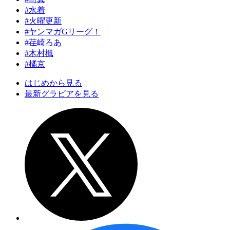
#水着
#火曜更新
#ヤンマガGリーグ！
#荏崎ろあ
#木村楓
#橘京
はじめから見る
最新グラビアを見る