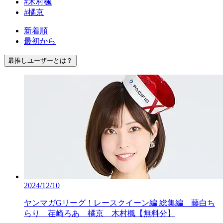
#木村楓
#橘京
新着順
最初から
最推しユーザーとは？
2024/12/10
ヤンマガGリーグ！レースクイーン編 総集編 藤白ち
らり 荏崎ろあ 橘京 木村楓【無料分】