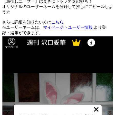
【最推しユーザー】はまさにトップオタの称号！
オリジナルのユーザーネームを登録して推しにアピールしよ
う☆
さらに詳細を知りたい方は
こちら
※ユーザーネームは、
マイページ > ユーザー情報
より登
録・編集ができます。