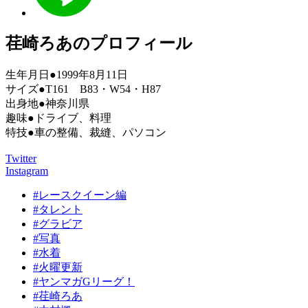
荏崎ろあのプロフィール
生年月日●1999年8月11日
サイズ●T161 B83・W54・H87
出身地●神奈川県
趣味●ドライブ、料理
特技●車の整備、裁縫、パソコン
Twitter
Instagram
#レースクイーン編
#タレント
#グラビア
#写真
#水着
#火曜更新
#ヤンマガGリーグ！
#荏崎ろあ