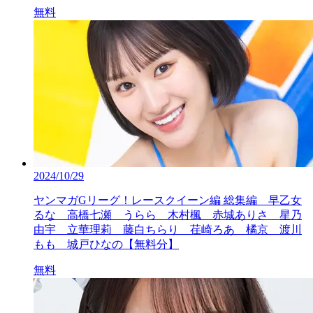
無料
2024/10/29
ヤンマガGリーグ！レースクイーン編 総集編 早乙女
るな 高橋七瀬 うらら 木村楓 赤城ありさ 星乃
由宇 立華理莉 藤白ちらり 荏崎ろあ 橘京 渡川
もも 城戸ひなの【無料分】
無料