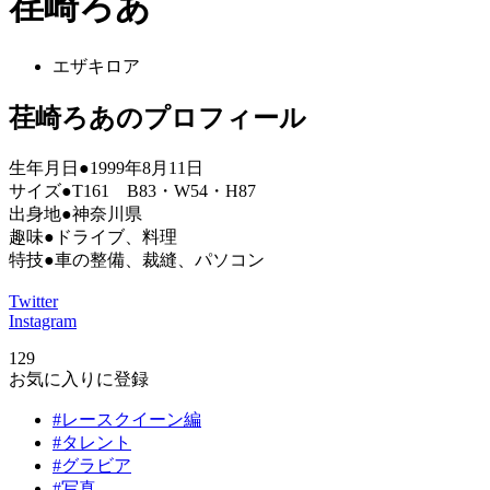
荏崎ろあ
エザキロア
荏崎ろあのプロフィール
生年月日●1999年8月11日
サイズ●T161 B83・W54・H87
出身地●神奈川県
趣味●ドライブ、料理
特技●車の整備、裁縫、パソコン
Twitter
Instagram
129
お気に入りに登録
#レースクイーン編
#タレント
#グラビア
#写真