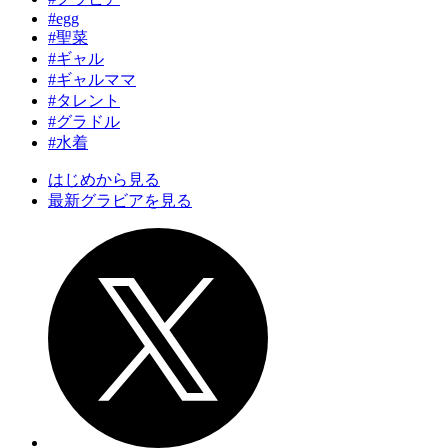
#egg
#聖菜
#ギャル
#ギャルママ
#タレント
#グラドル
#水着
はじめから見る
最新グラビアを見る