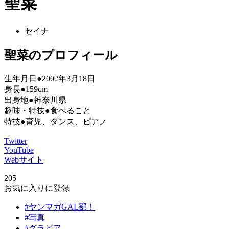
聖菜
セイナ
聖菜のプロフィール
生年月日●2002年3月18日
身長●159cm
出身地●神奈川県
趣味・特技●食べること
特技●育児、ダンス、ピアノ
Twitter
YouTube
Webサイト
205
お気に入りに登録
#ヤンマガGAL部！
#写真
#グラビア