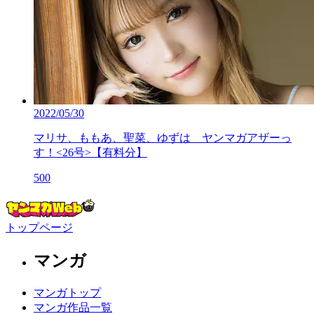
2022/05/30
マリサ、ももあ、聖菜、ゆずは ヤンマガアザーっ
す！<26号>【有料分】
500
トップページ
マンガ
マンガトップ
マンガ作品一覧