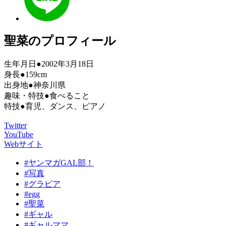
聖菜のプロフィール
生年月日●2002年3月18日
身長●159cm
出身地●神奈川県
趣味・特技●食べること
特技●育児、ダンス、ピアノ
Twitter
YouTube
Webサイト
#ヤンマガGAL部！
#写真
#グラビア
#egg
#聖菜
#ギャル
#ギャルママ