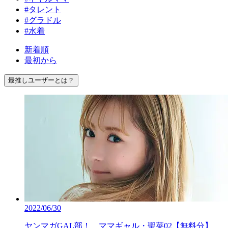
#タレント
#グラドル
#水着
新着順
最初から
最推しユーザーとは？
2022/06/30
ヤンマガGAL部！ ママギャル・聖菜02【無料分】