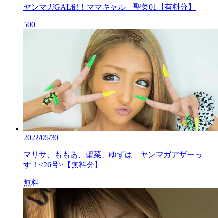
ヤンマガGAL部！ママギャル 聖菜01【有料分】
500
2022/05/30
マリサ、ももあ、聖菜、ゆずは ヤンマガアザーっ
す！<26号>【無料分】
無料