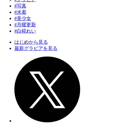
#写真
#水着
#美少女
#月曜更新
#白椛れい
はじめから見る
最新グラビアを見る