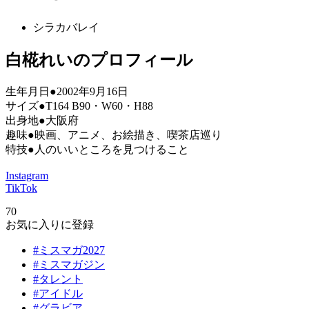
シラカバレイ
白椛れいのプロフィール
生年月日●2002年9月16日
サイズ●T164 B90・W60・H88
出身地●大阪府
趣味●映画、アニメ、お絵描き、喫茶店巡り
特技●人のいいところを見つけること
Instagram
TikTok
70
お気に入りに登録
#ミスマガ2027
#ミスマガジン
#タレント
#アイドル
#グラビア