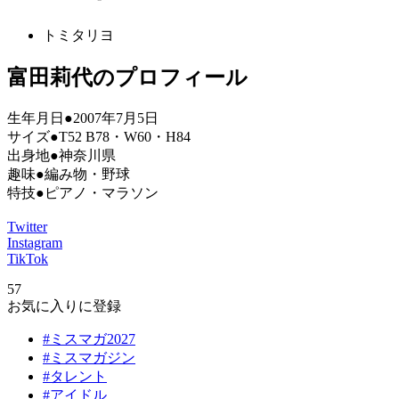
トミタリヨ
富田莉代のプロフィール
生年月日●2007年7月5日
サイズ●T52 B78・W60・H84
出身地●神奈川県
趣味●編み物・野球
特技●ピアノ・マラソン
Twitter
Instagram
TikTok
57
お気に入りに登録
#ミスマガ2027
#ミスマガジン
#タレント
#アイドル