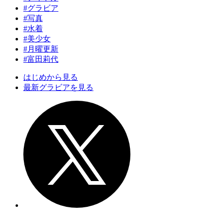
#グラビア
#写真
#水着
#美少女
#月曜更新
#富田莉代
はじめから見る
最新グラビアを見る