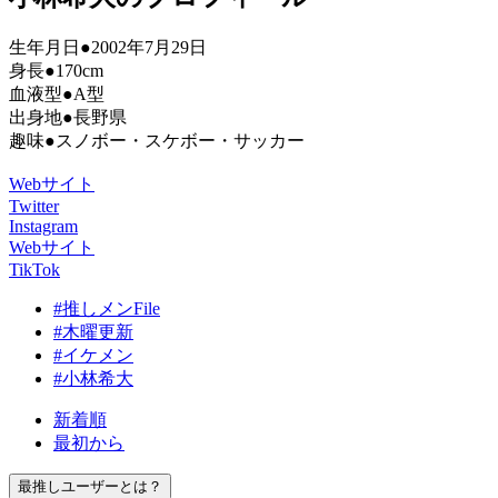
生年月日●2002年7月29日
身長●170cm
血液型●A型
出身地●長野県
趣味●スノボー・スケボー・サッカー
Webサイト
Twitter
Instagram
Webサイト
TikTok
#推しメンFile
#木曜更新
#イケメン
#小林希大
新着順
最初から
最推しユーザーとは？