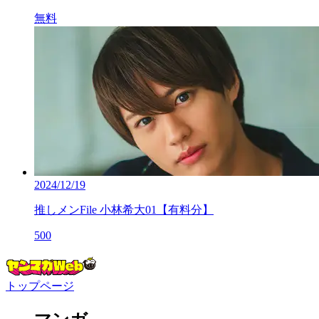
無料
2024/12/19
推しメンFile 小林希大01【有料分】
500
トップページ