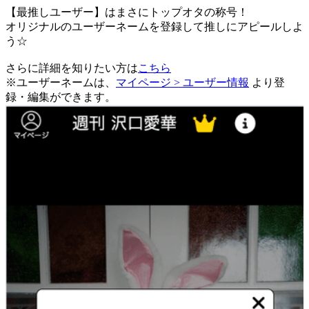
【最推しユーザー】はまさにトップオタの称号！
オリジナルのユーザーネームを登録して推しにアピールしよ
う☆
さらに詳細を知りたい方は
こちら
※ユーザーネームは、
マイページ > ユーザー情報
より登
録・編集ができます。