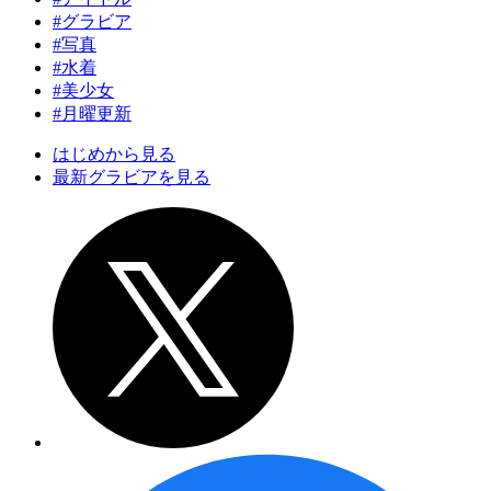
#グラビア
#写真
#水着
#美少女
#月曜更新
はじめから見る
最新グラビアを見る