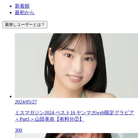
新着順
最初から
最推しユーザーとは？
2024/05/27
ミスマガジン2024 ベスト16 ヤンマガweb限定グラビア
＜Part1＞山田美奈【有料分②】
300