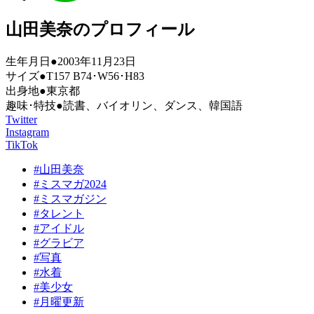
山田美奈のプロフィール
生年月日●2003年11月23日
サイズ●T157 B74･W56･H83
出身地●東京都
趣味･特技●読書、バイオリン、ダンス、韓国語
Twitter
Instagram
TikTok
#山田美奈
#ミスマガ2024
#ミスマガジン
#タレント
#アイドル
#グラビア
#写真
#水着
#美少女
#月曜更新