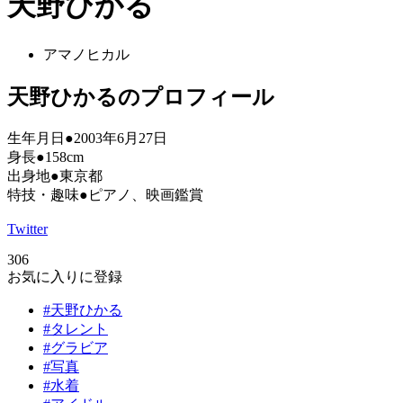
天野ひかる
アマノヒカル
天野ひかるのプロフィール
生年月日●2003年6月27日
身長●158cm
出身地●東京都
特技・趣味●ピアノ、映画鑑賞
Twitter
306
お気に入りに登録
#天野ひかる
#タレント
#グラビア
#写真
#水着