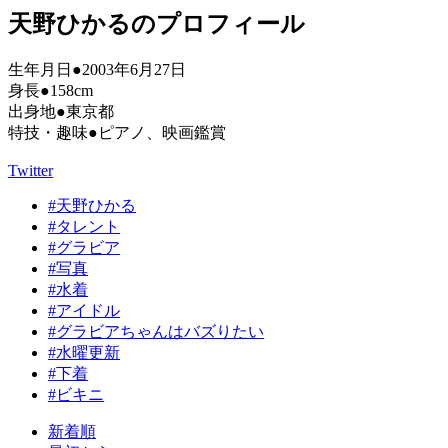
天野ひかるのプロフィール
生年月日●2003年6月27日
身長●158cm
出身地●東京都
特技・趣味●ピアノ、映画鑑賞
Twitter
#天野ひかる
#タレント
#グラビア
#写真
#水着
#アイドル
#グラビアちゃんはバズりたい
#水曜更新
#下着
#ビキニ
新着順