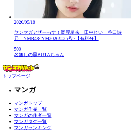
2026/05/18
ヤンマガアザーっす！岡腰星来 田中れい 谷口詩
乃 NMB48<YM2026年25号>【有料分】
500
名無しの黒BUTAちゃん
トップページ
マンガ
マンガトップ
マンガ作品一覧
マンガの作者一覧
マンガタグ一覧
マンガランキング