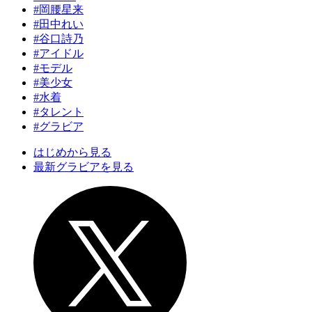
#岡腰星来
#田中れい
#谷口詩乃
#アイドル
#モデル
#美少女
#水着
#タレント
#グラビア
はじめから見る
最新グラビアを見る