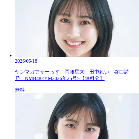
2026/05/18
ヤンマガアザーっす！岡腰星来 田中れい 谷口詩
乃 NMB48<YM2026年25号>【無料分】
無料