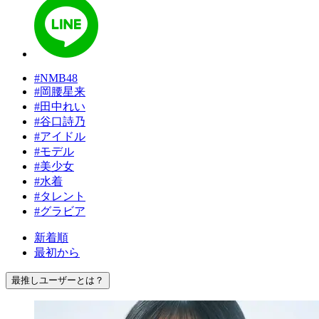
#NMB48
#岡腰星来
#田中れい
#谷口詩乃
#アイドル
#モデル
#美少女
#水着
#タレント
#グラビア
新着順
最初から
最推しユーザーとは？