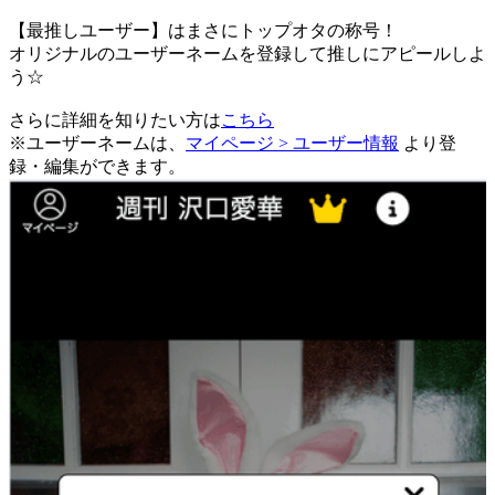
【最推しユーザー】はまさにトップオタの称号！
オリジナルのユーザーネームを登録して推しにアピールしよ
う☆
さらに詳細を知りたい方は
こちら
※ユーザーネームは、
マイページ > ユーザー情報
より登
録・編集ができます。