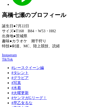
高橋七瀬のプロフィール
誕生日●7月22日
サイズ●T168 B84・W53・H82
出身地●茨城県
趣味●カラオケ 潮干狩り
特技●剣道、MC、陸上競技、読経
Instagram
TikTok
#レースクイーン編
#タレント
#グラビア
#写真
#水着
#火曜更新
#ヤンマガGリーグ！
#早乙女るな