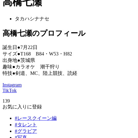
高橋七瀬
タカハシナナセ
高橋七瀬のプロフィール
誕生日●7月22日
サイズ●T168 B84・W53・H82
出身地●茨城県
趣味●カラオケ 潮干狩り
特技●剣道、MC、陸上競技、読経
Instagram
TikTok
139
お気に入りに登録
#レースクイーン編
#タレント
#グラビア
#写真