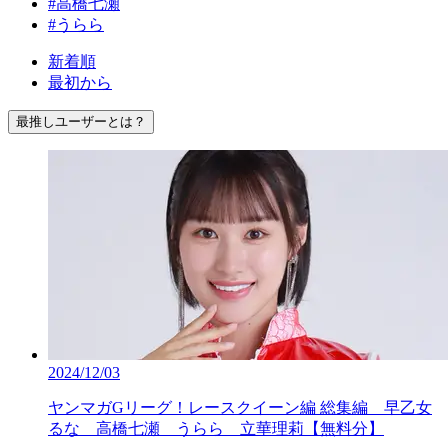
#高橋七瀬
#うらら
新着順
最初から
最推しユーザーとは？
2024/12/03
ヤンマガGリーグ！レースクイーン編 総集編 早乙女
るな 高橋七瀬 うらら 立華理莉【無料分】