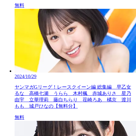
無料
2024/10/29
ヤンマガGリーグ！レースクイーン編 総集編 早乙女
るな 高橋七瀬 うらら 木村楓 赤城ありさ 星乃
由宇 立華理莉 藤白ちらり 荏崎ろあ 橘京 渡川
もも 城戸ひなの【無料分】
無料