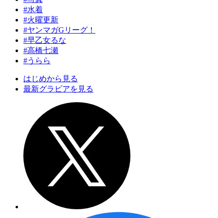
#水着
#火曜更新
#ヤンマガGリーグ！
#早乙女るな
#高橋七瀬
#うらら
はじめから見る
最新グラビアを見る