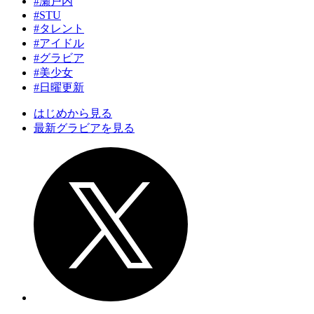
#瀬戸内
#STU
#タレント
#アイドル
#グラビア
#美少女
#日曜更新
はじめから見る
最新グラビアを見る