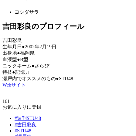
ヨシダサラ
吉田彩良のプロフィール
吉田彩良
生年月日●2002年2月19日
出身地●福岡県
血液型●B型
ニックネーム●さらぴ
特技●記憶力
瀬戸内でオススメのもの●STU48
Webサイト
161
お気に入りに登録
#週刊STU48
#吉田彩良
#STU48