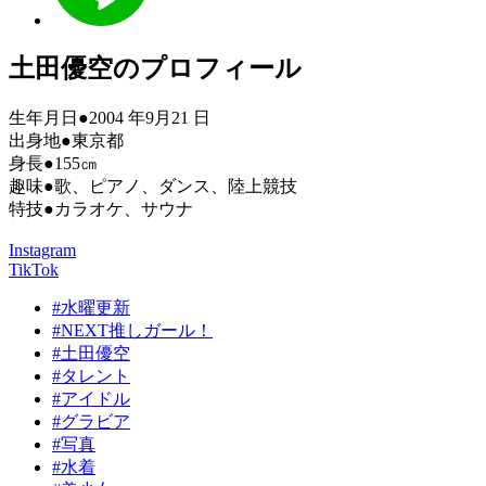
土田優空のプロフィール
生年月日●2004 年9月21 日
出身地●東京都
身長●155㎝
趣味●歌、ピアノ、ダンス、陸上競技
特技●カラオケ、サウナ
Instagram
TikTok
#水曜更新
#NEXT推しガール！
#土田優空
#タレント
#アイドル
#グラビア
#写真
#水着