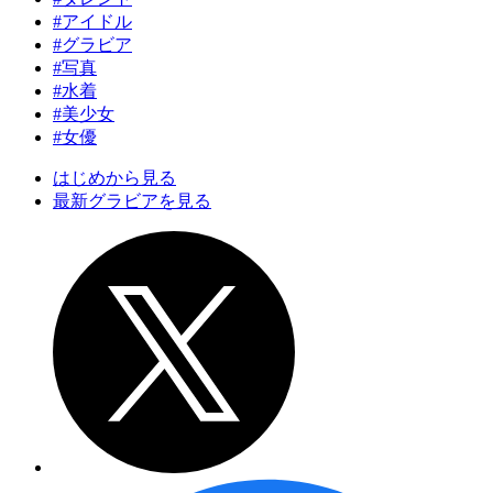
#アイドル
#グラビア
#写真
#水着
#美少女
#女優
はじめから見る
最新グラビアを見る