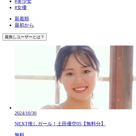
#美少女
#女優
新着順
最初から
最推しユーザーとは？
2024/10/30
NEXT推しガール！土田優空05【無料分】
無料