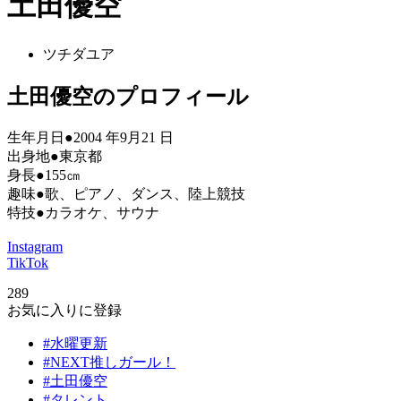
土田優空
ツチダユア
土田優空のプロフィール
生年月日●2004 年9月21 日
出身地●東京都
身長●155㎝
趣味●歌、ピアノ、ダンス、陸上競技
特技●カラオケ、サウナ
Instagram
TikTok
289
お気に入りに登録
#水曜更新
#NEXT推しガール！
#土田優空
#タレント