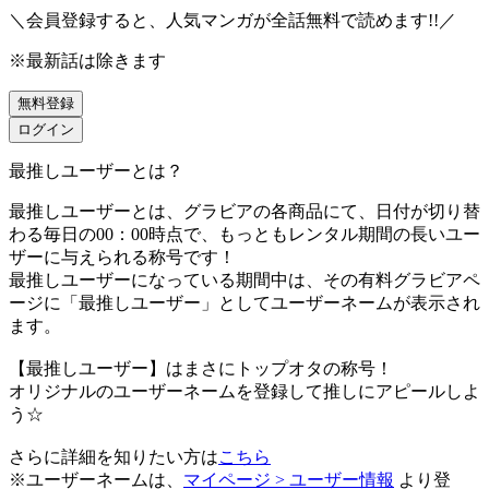
＼会員登録すると、人気マンガが
全話無料
で読めます!!／
※最新話は除きます
無料登録
ログイン
最推しユーザーとは？
最推しユーザーとは、グラビアの各商品にて、日付が切り替
わる毎日の00：00時点で、
もっともレンタル期間の長いユー
ザーに与えられる称号です！
最推しユーザーになっている期間中は、
その有料グラビアペ
ージに「最推しユーザー」としてユーザーネームが表示され
ます。
【最推しユーザー】はまさにトップオタの称号！
オリジナルのユーザーネームを登録して推しにアピールしよ
う☆
さらに詳細を知りたい方は
こちら
※ユーザーネームは、
マイページ > ユーザー情報
より登