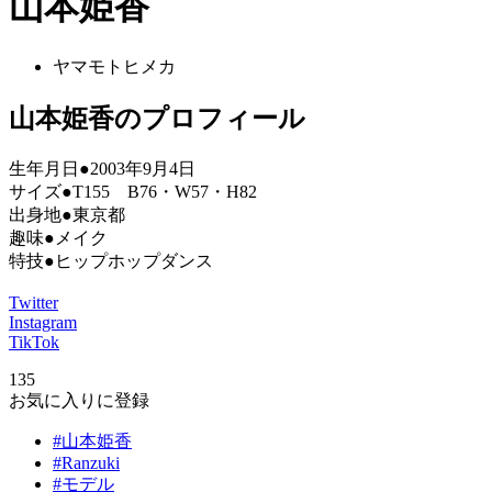
山本姫香
ヤマモトヒメカ
山本姫香のプロフィール
生年月日●2003年9月4日
サイズ●T155 B76・W57・H82
出身地●東京都
趣味●メイク
特技●ヒップホップダンス
Twitter
Instagram
TikTok
135
お気に入りに登録
#山本姫香
#Ranzuki
#モデル