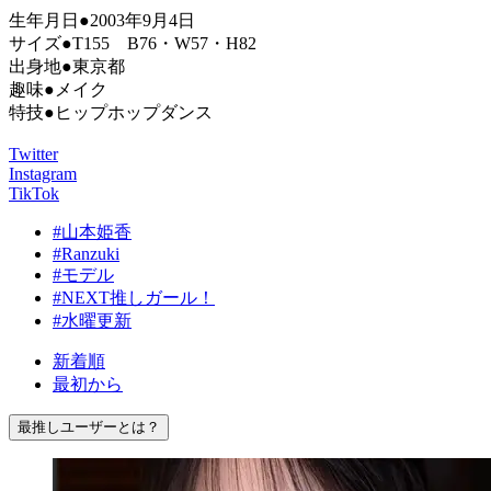
生年月日●2003年9月4日
サイズ●T155 B76・W57・H82
出身地●東京都
趣味●メイク
特技●ヒップホップダンス
Twitter
Instagram
TikTok
#山本姫香
#Ranzuki
#モデル
#NEXT推しガール！
#水曜更新
新着順
最初から
最推しユーザーとは？