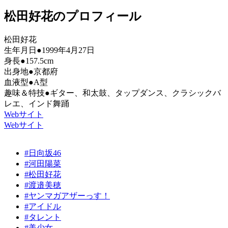
松田好花のプロフィール
松田好花
生年月日●1999年4月27日
身長●157.5cm
出身地●京都府
血液型●A型
趣味＆特技●ギター、和太鼓、タップダンス、クラシックバ
レエ、インド舞踊
Webサイト
Webサイト
#日向坂46
#河田陽菜
#松田好花
#渡邉美穂
#ヤンマガアザーっす！
#アイドル
#タレント
#美少女