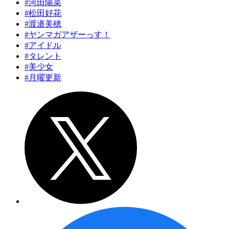
#河田陽菜
#松田好花
#渡邉美穂
#ヤンマガアザーっす！
#アイドル
#タレント
#美少女
#月曜更新