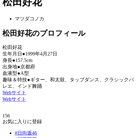
松田好花
マツダコノカ
松田好花のプロフィール
松田好花
生年月日●1999年4月27日
身長●157.5cm
出身地●京都府
血液型●A型
趣味＆特技●ギター、和太鼓、タップダンス、クラシックバ
レエ、インド舞踊
Webサイト
Webサイト
156
お気に入りに登録
#日向坂46