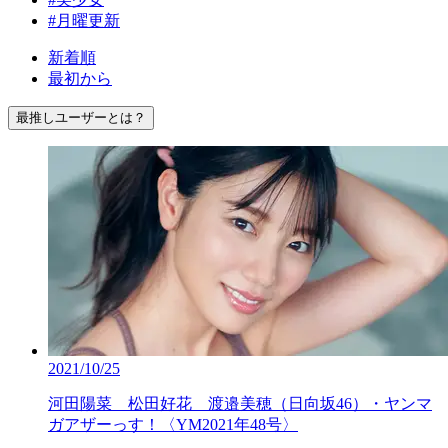
#月曜更新
新着順
最初から
最推しユーザーとは？
2021/10/25
河田陽菜 松田好花 渡邉美穂（日向坂46）・ヤンマ
ガアザーっす！〈YM2021年48号〉