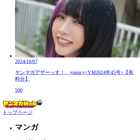
2024/10/07
ヤンマガアザーっす！ yunocy<YM2024年45号>【有
料分】
500
トップページ
マンガ