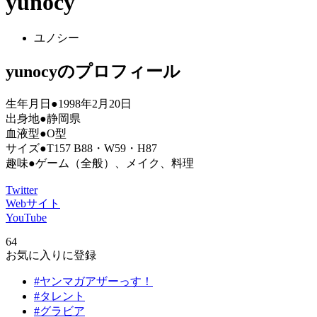
yunocy
ユノシー
yunocyのプロフィール
生年月日●1998年2月20日
出身地●静岡県
血液型●O型
サイズ●T157 B88・W59・H87
趣味●ゲーム（全般）、メイク、料理
Twitter
Webサイト
YouTube
64
お気に入りに登録
#ヤンマガアザーっす！
#タレント
#グラビア