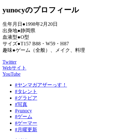
yunocyのプロフィール
生年月日●1998年2月20日
出身地●静岡県
血液型●O型
サイズ●T157 B88・W59・H87
趣味●ゲーム（全般）、メイク、料理
Twitter
Webサイト
YouTube
#ヤンマガアザーっす！
#タレント
#グラビア
#写真
#yunocy
#ゲーム
#ゲーマー
#月曜更新