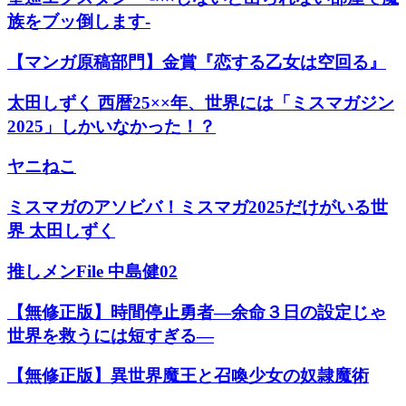
族をブッ倒します-
【マンガ原稿部門】金賞『恋する乙女は空回る』
太田しずく 西暦25××年、世界には「ミスマガジン
2025」しかいなかった！？
ヤニねこ
ミスマガのアソビバ！ミスマガ2025だけがいる世
界 太田しずく
推しメンFile 中島健02
【無修正版】時間停止勇者―余命３日の設定じゃ
世界を救うには短すぎる―
【無修正版】異世界魔王と召喚少女の奴隷魔術