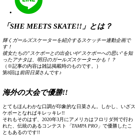
「SHE MEETS SKATE!!」とは？
輝くガールズスケーターを紹介するスケッチー連動企画で
す！
彼女たちの”スケボーとの出会いや"スケボーへの思い"を知
ったアナタは、明日のガールズスケーターかも！？
（※記事の内容は雑誌掲載時のものです。）
第8回は
前田日菜
さんです♪
海外の大会で優勝!!
とてもほんわかな口調が印象的な日菜さん。しかし、いざス
ケボーとなればキレッキレ!!
それもそのはず、2020年3月にアメリカはフロリダ州で行わ
れた、伝統のあるコンテスト
「TAMPA PRO」
で優勝したこ
ともあるのです!!