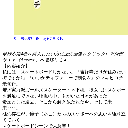
S__88883206.jpg
67.8 KB
単行本第4巻を購入したい方は上の画像をクリック♪ ※外部
サイト（Amazon）へ遷移します。
【内容紹介】
私には、スケートボードしかない。『吉祥寺だけが住みたい
街ですか?』『いつかティファニーで朝食を』のマキヒロチ
最旬作。
若き実力派ガールズスケーター・木下桃。彼女にはスケボー
を満足にできない環境の中、もがいた日々があった。
鬱屈とした過去、そこから解き放たれた今、そして未
来‥‥。
桃の存在が、憧子（あこ）たちのスケボーへの思いを駆り立
てていく。
スケートボードシーンで大反響!!