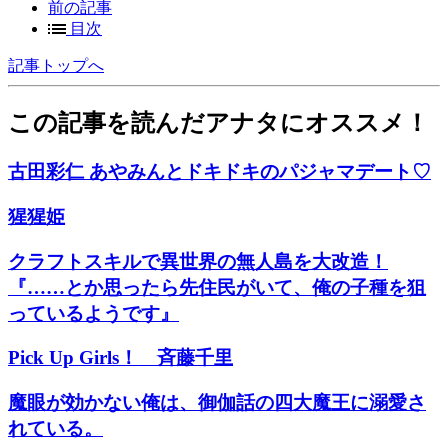
前の記事
目次
記事トップへ
この記事を読んだアナタにオススメ！
古田彩仁 あやみんとドキドキのパジャマデート♡
猩猩姫
クラフトスキルで異世界の無人島を大改造！
『……とか思ったら先住民がいて、俺の子種を狙
っているようです』
Pick Up Girls！ 斉藤千里
魔眼が効かない俺は、御伽話の四大魔王に溺愛さ
れている。