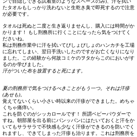
ンで目隠しできる試着室のようなスペースのみ)、汗を拭い
たタオルもしっかり洗わないと生乾き臭で即死するので注意
が必要です。
タオルは死ぬと二度と生き返りませんし、購入には時間がか
かります！ もし刑務所に行くことになったら気をつけてく
ださいね。
私は刑務作業中に汗を拭いてびしょびしょのハンカチを工場
に忘れてしまい、翌日手洗いしたのですがお亡くなりになり
ました。この経験から何故コミケのヲタからこのにおいがす
るのか学びました。
汗がついた布を放置すると死にます。
夏の刑務所で気をつけるべきことがもう一つ。それは汗疹
(あせも)。
覚えてないくらい小さい時以来の汗疹ができました。めちゃ
くちゃ痛痒い。
これを防ぐのがシッカロールです！ 所謂ベビーパウダーで
すね。朝部屋を出る前にバンッバンにはたいておくと汗をか
いてもサラサラで不快感も少なく汗疹ができるのを防いでく
れますし、できてしまった汗疹も治ります。これは刑務所を