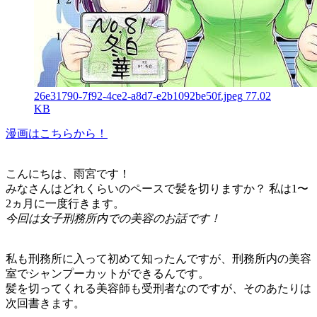
26e31790-7f92-4ce2-a8d7-e2b1092be50f.jpeg
77.02
KB
漫画はこちらから！
こんにちは、雨宮です！
みなさんはどれくらいのペースで髪を切りますか？ 私は1〜
2ヵ月に一度行きます。
今回は女子刑務所内での美容のお話です！
私も刑務所に入って初めて知ったんですが、刑務所内の美容
室でシャンプーカットができるんです。
髪を切ってくれる美容師も受刑者なのですが、そのあたりは
次回書きます。