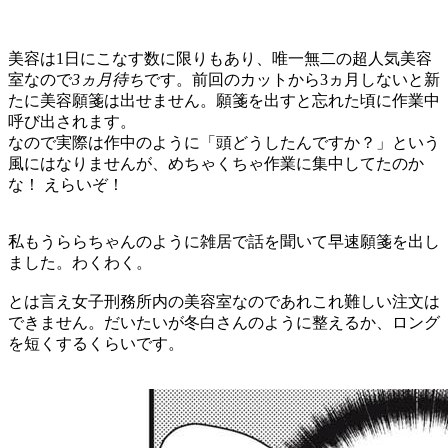
美容は1日にこなす数に限りもあり、唯一無二の超人気美容
室なので
3ヵ月待ち
です。前回のカットから3ヵ月しないと新
たに美容願箋は出せません。願箋を出すと忘れた頃に作業中
呼び出されます。
なので実際は作中のように「頭どうしたんですか？」という
風にはなりませんが、めちゃくちゃ作業に集中してたのか
な！ えらいぞ！
私もうららちゃんのように雑居で話を聞いて早速願箋を出し
ました。わくわく。
とは言え女子刑務所内の美容室なのであれこれ難しい注文は
できません。だいたいが冬白さんのように整えるか、ロング
を短くするくらいです。