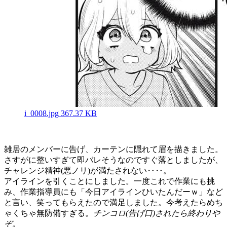
i_0008.jpg
367.37 KB
雑居のメンバーに告げ、カーテンに隠れて眉を描きました。
さすがに整いすぎて即バレそうなのですぐ落としましたが、
チャレンジ精神(悪ノリ)が満たされない‥‥。
アイラインを引くことにしました。一度これで作業にも挑
み、作業指導員にも「今日アイラインひいたんだーｗ」など
と言い、笑ってもらえたので満足しました。今考えたらめち
ゃくちゃ無防備すぎる。
チンコロ(告げ口)されたら終わりや
ぞ。