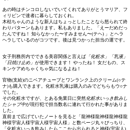
あの時はチンコロしないでいてくれてありがとうマリア、フ
ィリピンで達者に暮らしておくれ。
木枯ちゃんのような新人はちょっとしたことなら怒られて終
わりパターンもあります。私もありました。「えーだめだっ
たんですね！ 知らなかった〜すみません〜(テヘ) 」とヘラ
ヘラしているのがコツです。後は見つかった担当の運です。
女子刑務所内でできる美容関係と言えば
「化粧水」「乳液」
「日焼け止め」
が使用できます！ やったね！ 女だもの、ス
キンケアめちゃくちゃ気になるよね！
官物(支給)のニベアチューブとワンランク上のクリーム(○テ
ナ)も購入できます。化粧水乳液は購入のみでどちらもウ○ナ
でした。
その化粧水ですが、とある免業日に突然
化粧水いっき飲みし
たシャブ中
が現行犯で担当数名に連れて行かれた事がありま
した。
直前まで広げていたノートを見ると「龍神様龍神様龍神様龍
神様宇宙人様宇宙人様宇宙人様」と数ページ丸々びっちり、
「化粧水いっき飲みしたらここから出られると神様(宇宙人)