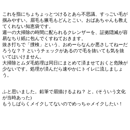
これを指にちょちょっとつけるとあら不思議、すっごい毛が
掴みやすい。眉毛も腋毛もどんとこい。おばあちゃんも教え
てくれない知恵袋です。
週一の大掃除の時間に配られるクレンザーを、証拠隠滅が容
易なちり紙に包んでくすねておきます。
抜き打ちで「捜検」という、おめーらなんか悪さしてねーだ
ろうな？？ というチェックがあるので毛を抜いても気を抜
いてはいけません。
大掃除とムダ毛処理は同日にまとめて済ませておくと危険が
少ないです。処理が済んだら速やかにトイレに流しましょ
う。
ふと思いました。鉛筆で眉描けるよね？ と。(そういう文化
が当時あった)
もうしばらくメイクしてないのでめっちゃメイクしたい！