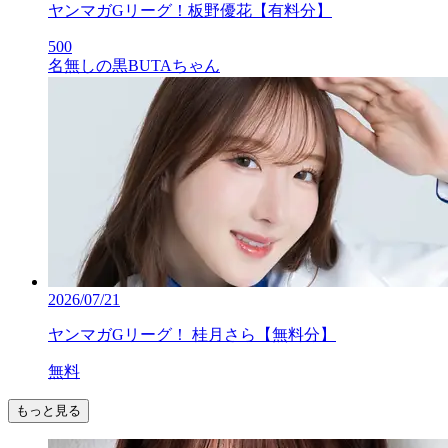
ヤンマガGリーグ！板野優花【有料分】
500
名無しの黒BUTAちゃん
2026/07/21
ヤンマガGリーグ！ 桂月さら【無料分】
無料
もっと見る