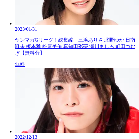
2023/01/31
ヤンマガGリーグ！総集編 三浜ありさ 北野ゆか 日南
唯未 榎本雅 松尾美侑 真知田彩夢 瀬川ましろ 町田つむ
ぎ【無料分】
無料
2022/12/13