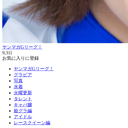
ヤンマガGリーグ！
9,311
お気に入りに登録
ヤンマガGリーグ！
グラビア
写真
水着
火曜更新
タレント
キャバ嬢
姫グラ編
アイドル
レースクイーン編