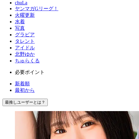
chuLa
ヤンマガGリーグ！
火曜更新
水着
写真
グラビア
タレント
アイドル
北野ゆか
ちゅらくる
必要ポイント
新着順
最初から
最推しユーザーとは？