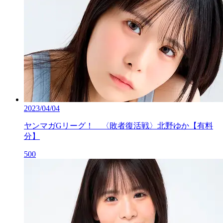
2023/04/04
ヤンマガGリーグ！ 〈敗者復活戦〉北野ゆか【有料
分】
500