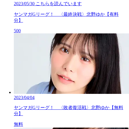
2023/05/30
こちらを読んでいます
ヤンマガGリーグ！ 〈最終決戦〉北野ゆか【有料
分】
500
2023/04/04
ヤンマガGリーグ！ 〈敗者復活戦〉北野ゆか【無料
分】
無料