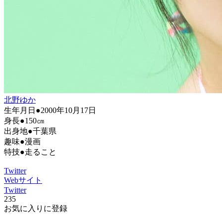
北野ゆか
生年月日●2000年10月17日
身長●150㎝
出身地●千葉県
趣味●漫画
特技●走ること
Twitter
Webサイト
Twitter
235
お気に入りに登録