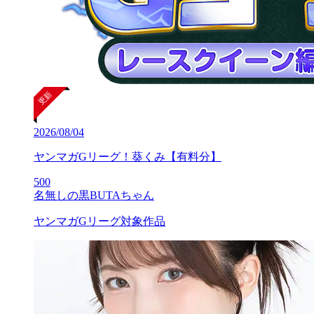
2026/08/04
ヤンマガGリーグ！葵くみ【有料分】
500
名無しの黒BUTAちゃん
ヤンマガGリーグ対象作品